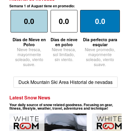
Semana 1 of August tiene en promedio:
0.0
0.0
0.0
Dias de Nieve en
Dias de nieve
Dia perfecto para
Polvo
en polvo
esquiar
Nieve fresca,
Nieve fresca,
Nieve promedio,
mayormente
sol limitado,
mayormente
soleado, viento
sin viento.
soleado, viento
suave.
suave.
Duck Mountain Ski Area Historial de nevadas