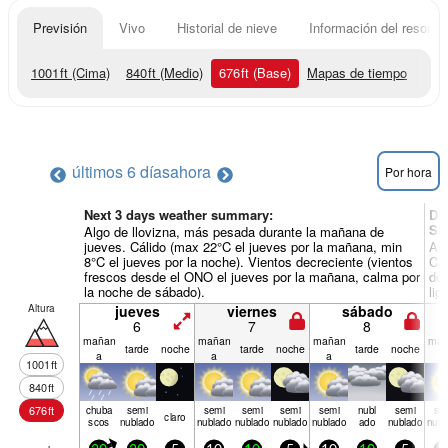
Previsión
Vivo
Historial de nieve
Información del resort
1001
ft
(Cima)
840
ft
(Medio)
676
ft
(Base)
Mapas de tiempo
últimos 6 días
ahora
Por hora
Next 3 days weather summary:
Dí
Sk
Algo de llovizna, más pesada durante la mañana de
jueves. Cálido (max 22°C el jueves por la mañana, min
Alg
8°C el jueves por la noche). Vientos decreciente (vientos
Cál
frescos desde el ONO el jueves por la mañana, calma por
dom
la noche de sábado).
lig
Altura
jueves
viernes
sábado
6
7
8
mañan
mañan
mañan
mañ
tarde
noche
tarde
noche
tarde
noche
a
a
a
a
1001
ft
840
ft
676
ft
chuba
semi
semi
semi
semi
semi
nubl
semi
se
claro
scos
nublado
nublado
nublado
nublado
nublado
ado
nublado
nubl