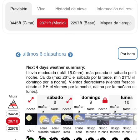
Previsión
Vivo
Historial de nieve
Información del resort
3445
ft
(Cima)
2871
ft
(Medio)
2297
ft
(Base)
Mapas de tiempo
últimos 6 días
ahora
Por hora
Next 4 days weather summary:
Lluvia moderada (totál 15.0mm), más pesada el sábado por la
noche. Cálido (max 26°C el sábado por la tarde, min 21°C el
domingo por la noche). Vientos decreciente (vientos frescos
desde el SE el viernes por la noche, calma por la mañana de
lunes).
Altura
sábado
domingo
lunes
8
9
10
mañan
mañan
mañan
noche
tarde
noche
tarde
noche
tarde
noc
a
a
a
3445
ft
2871
ft
2297
ft
semi
semi
chuba
chuba
riesgo
riesgo
riesgo
riesgo
se
claro
nublado
nublado
scos
scos
truenos
truenos
truenos
truenos
nubl