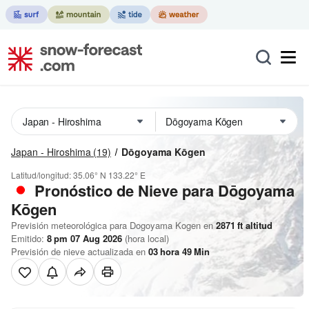
Japan - Hiroshima
(19)
Dōgoyama Kōgen
Latitud/longitud:
35.06° N
133.22° E
Pronóstico de Nieve
para Dōgoyama
Kōgen
Previsión meteorológica para Dogoyama Kogen en
2871
ft
altitud
Emitido:
8 pm 07 Aug 2026
(hora local)
Previsión de nieve actualizada en
03
hora
49
Min