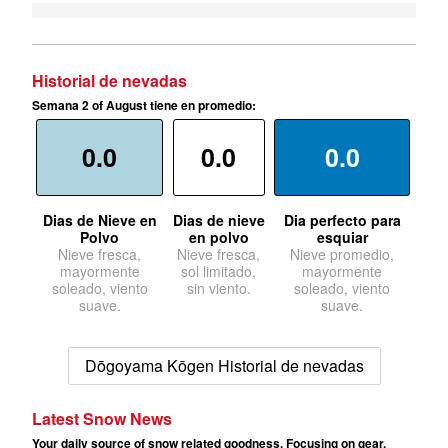
Historial de nevadas
Semana 2 of August tiene en promedio:
0.0
0.0
0.0
Dias de Nieve en
Dias de nieve
Dia perfecto para
Polvo
en polvo
esquiar
Nieve fresca,
Nieve fresca,
Nieve promedio,
mayormente
sol limitado,
mayormente
soleado, viento
sin viento.
soleado, viento
suave.
suave.
Dōgoyama Kōgen Historial de nevadas