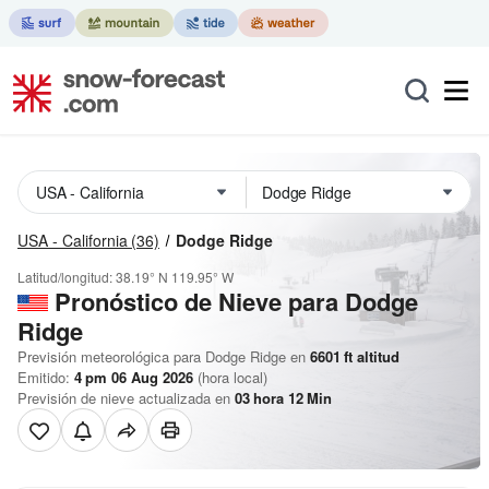
USA - California
(36)
Dodge Ridge
Latitud/longitud:
38.19° N
119.95° W
Pronóstico de Nieve
para Dodge
Ridge
Previsión meteorológica para Dodge Ridge en
6601
ft
altitud
Emitido:
4 pm 06 Aug 2026
(hora local)
Previsión de nieve actualizada en
03
hora
12
Min