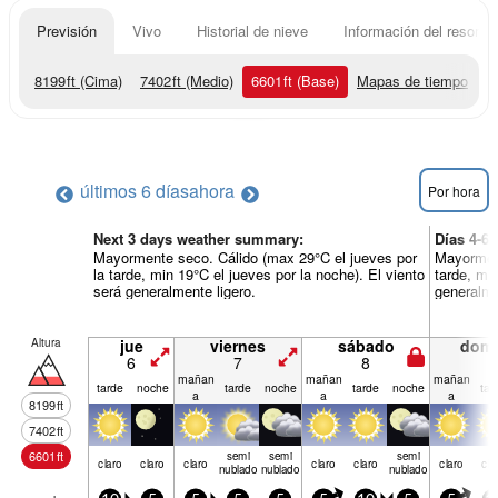
Previsión
Vivo
Historial de nieve
Información del resort
8199
ft
(Cima)
7402
ft
(Medio)
6601
ft
(Base)
Mapas de tiempo
últimos 6 días
ahora
Por hora
Next 3 days weather summary:
Días 4-6
Mayormente seco. Cálido (max 29°C el jueves por
Mayorment
la tarde, min 19°C el jueves por la noche). El viento
tarde, mi
será generalmente ligero.
generalme
Altura
jue
viernes
sábado
dom
6
7
8
9
mañan
mañan
mañan
tarde
noche
tarde
noche
tarde
noche
tar
a
a
a
8199
ft
7402
ft
6601
ft
semi
semi
semi
claro
claro
claro
claro
claro
claro
cla
nublado
nublado
nublado