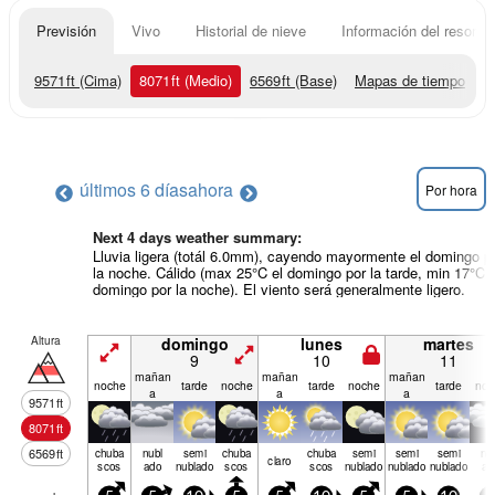
Previsión
Vivo
Historial de nieve
Información del resort
9571
ft
(Cima)
8071
ft
(Medio)
6569
ft
(Base)
Mapas de tiempo
últimos 6 días
ahora
Por hora
Next 4 days weather summary:
Lluvia ligera (totál 6.0mm), cayendo mayormente el domingo p
la noche. Cálido (max 25°C el domingo por la tarde, min 17°C e
domingo por la noche). El viento será generalmente ligero.
Altura
domingo
lunes
martes
9
10
11
mañan
mañan
mañan
noche
tarde
noche
tarde
noche
tarde
noc
a
a
a
9571
ft
8071
ft
6569
ft
chuba
nubl
semi
chuba
chuba
semi
semi
semi
nu
claro
scos
ado
nublado
scos
scos
nublado
nublado
nublado
ad