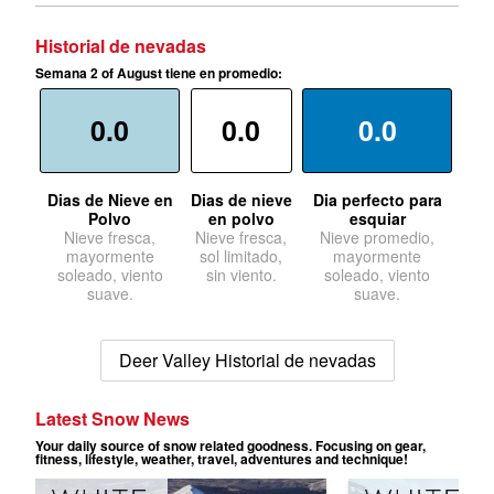
Historial de nevadas
Semana 2 of August tiene en promedio:
0.0
0.0
0.0
Dias de Nieve en
Dias de nieve
Dia perfecto para
Polvo
en polvo
esquiar
Nieve fresca,
Nieve fresca,
Nieve promedio,
mayormente
sol limitado,
mayormente
soleado, viento
sin viento.
soleado, viento
suave.
suave.
Deer Valley Historial de nevadas