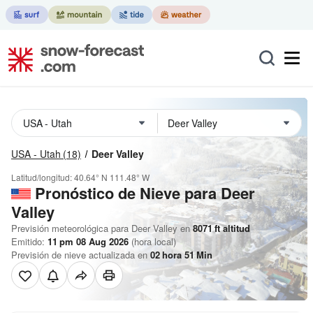
USA - Utah
(18)
Deer Valley
Latitud/longitud:
40.64° N
111.48° W
Pronóstico de Nieve
para Deer
Valley
Previsión meteorológica para Deer Valley en
8071
ft
altitud
Emitido:
11 pm 08 Aug 2026
(hora local)
Previsión de nieve actualizada en
02
hora
51
Min