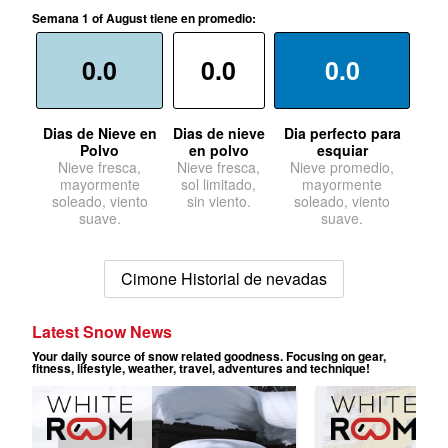
Semana 1 of August tiene en promedio:
0.0
0.0
0.0
Dias de Nieve en
Dias de nieve
Dia perfecto para
Polvo
en polvo
esquiar
Nieve fresca,
Nieve fresca,
Nieve promedio,
mayormente
sol limitado,
mayormente
soleado, viento
sin viento.
soleado, viento
suave.
suave.
Cimone Historial de nevadas