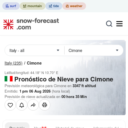
Italy
(235)
Cimone
Latitud/longitud:
44.18° N
10.70° E
Pronóstico de Nieve
para Cimone
Previsión meteorológica para Cimone en
3347
ft
altitud
Emitido:
1 pm 06 Aug 2026
(hora local)
Previsión de nieve actualizada en
00
hora
35
Min