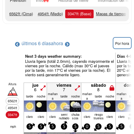
Previsión
Vivo
Historial de nieve
Información del resor
6562
ft
(Cima)
4954
ft
(Medio)
3347
ft
(Base)
Mapas de tiempo
últimos 6 días
ahora
Por hora
Next 3 days weather summary:
Días 4-6
Lluvia ligera (totál 2.0mm), cayendo mayormente el
Lluvia li
viernes por la noche. Cálido (max 30°C el jueves
por la tar
por la tarde, min 17°C el viernes por la noche). El
20°C el d
viento será generalmente ligero.
generalme
Altura
jue
viernes
sábado
dom
6
7
8
9
mañan
mañan
mañan
tarde
noche
tarde
noche
tarde
noche
tar
a
a
a
6562
ft
4954
ft
3347
ft
semi
chuba
riesgo
rie
claro
claro
claro
claro
claro
claro
nublado
scos
truenos
true
mph
5
5
5
5
5
0
5
5
5
5