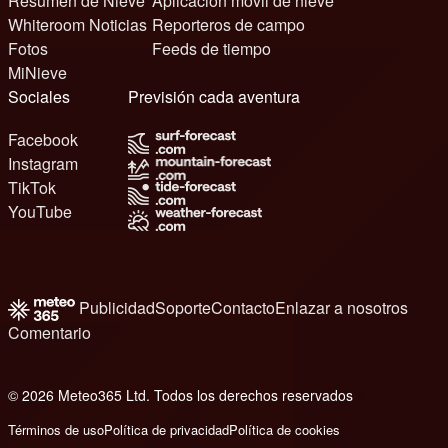
Resumen de Nieve
Aplicación móvil de nieve
Whiteroom Noticias
Reporteros de campo
Fotos
Feeds de tiempo
MiNieve
Sociales
Previsión cada aventura
Facebook
Instagram
TikTok
YouTube
Publicidad
Soporte
Contacto
Enlazar a nosotros
Comentario
© 2026 Meteo365 Ltd. Todos los derechos reservados
8
Términos de uso
Política de privacidad
Política de cookies