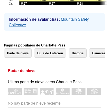
5:27
—
—
5:27
—
—
5:28
—
—
5:
Información de avalanchas:
Mountain Safety
Collective
Páginas populares de Charlotte Pass
Parte de nieve
Guía de Estación
História
Cámaras 
Radar de nieve
Ultimo parte de nieve cerca Charlotte Pass:
No hay parte de nieve reciente