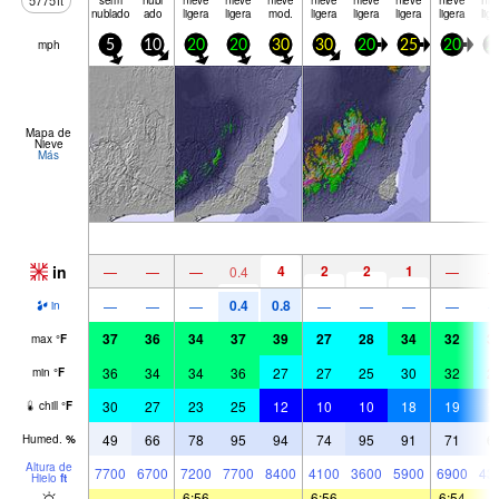
5775
ft
nublado
ado
ligera
ligera
mod.
ligera
ligera
ligera
ligera
lige
mph
5
10
20
20
30
30
20
25
20
2
Mapa de
Nieve
Más
in
4
2
2
1
—
—
—
0.4
—
0.4
0.8
—
—
—
—
—
—
—
in
37
36
34
37
39
27
28
34
32
3
max
°
F
36
34
34
36
27
27
25
30
32
2
min
°
F
30
27
23
25
12
10
10
18
19
1
chill
°
F
49
66
78
95
94
74
95
91
71
6
Humed.
%
Altura de
7700
6700
7200
7700
8400
4100
3600
5900
6900
43
Hielo
ft
—
—
6:56
—
—
6:56
—
—
6:54