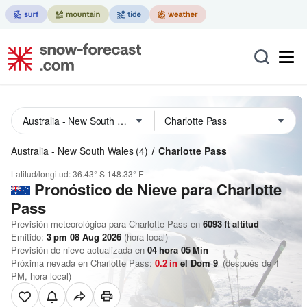
Australia - New South Wales
(4)
Charlotte Pass
Latitud/longitud:
36.43° S
148.33° E
Pronóstico de Nieve
para Charlotte
Pass
Previsión meteorológica para Charlotte Pass en
6093
ft
altitud
Emitido:
3 pm 08 Aug 2026
(hora local)
Previsión de nieve actualizada en
04
hora
05
Min
Próxima nevada en Charlotte Pass:
0.2
in
el Dom 9
(después de 4
PM, hora local)