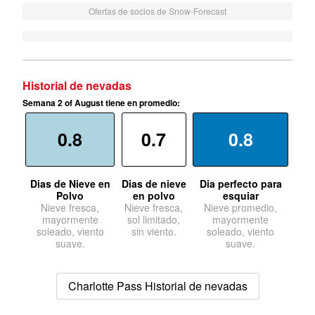
Ofertas de socios de Snow-Forecast
Historial de nevadas
Semana 2 of August tiene en promedio:
0.8
0.7
0.8
Dias de Nieve en
Dias de nieve
Dia perfecto para
Polvo
en polvo
esquiar
Nieve fresca,
Nieve fresca,
Nieve promedio,
mayormente
sol limitado,
mayormente
soleado, viento
sin viento.
soleado, viento
suave.
suave.
Charlotte Pass Historial de nevadas