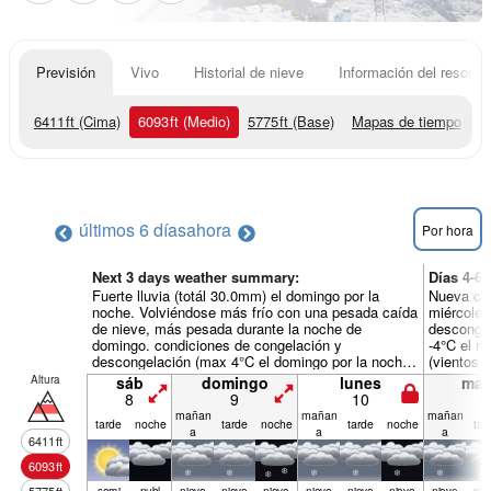
Previsión
Vivo
Historial de nieve
Información del resort
6411
ft
(Cima)
6093
ft
(Medio)
5775
ft
(Base)
Mapas de tiempo
últimos 6 días
ahora
Por hora
Next 3 days weather summary:
Días 4-6
Fuerte lluvia (totál 30.0mm) el domingo por la
Nueva cap
noche. Volviéndose más frío con una pesada caída
miércoles
de nieve, más pesada durante la noche de
descongel
domingo. condiciones de congelación y
-4°C el m
descongelación (max 4°C el domingo por la noche,
(vientos 
min -4°C el lunes por la tarde). Vientos crecientes
Vientos l
Altura
sáb
domingo
lunes
mar
(Vientos ligeros desde el NNO el sábado por la
8
9
10
1
tarde, vientos fuertes desde el NNO por la noche
mañan
mañan
mañan
tarde
noche
tarde
noche
tarde
noche
tar
de domingo).
a
a
a
6411
ft
6093
ft
semi
nubl
nieve
nieve
nieve
nieve
nieve
nieve
nieve
nie