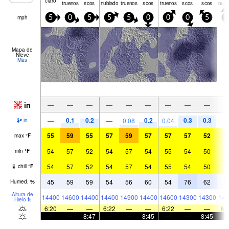
truenos
scos
nublado
truenos
scos
truenos
scos
scos
nubl
mph
5
0
5
5
5
0
0
0
5
0
Mapa de
Nieve
Más
in
—
—
—
—
—
—
—
—
—
0.1
0.2
0.2
0.3
0.3
—
—
0.08
0.04
in
55
59
55
57
59
57
57
57
52
5
max
°
F
54
57
52
54
57
54
55
54
50
5
min
°
F
54
57
52
54
57
54
55
54
50
5
chill
°
F
45
59
59
54
56
60
54
76
62
5
Humed.
%
Altura de
14400
14600
14400
14400
14900
14400
14600
14300
14300
144
Hielo
ft
6:20
—
—
6:22
—
—
6:22
—
—
6:
—
—
8:47
—
—
8:45
—
—
8:45