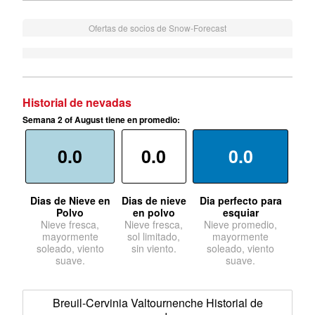
Ofertas de socios de Snow-Forecast
Historial de nevadas
Semana 2 of August tiene en promedio:
0.0
0.0
0.0
Dias de Nieve en
Dias de nieve
Dia perfecto para
Polvo
en polvo
esquiar
Nieve fresca,
Nieve fresca,
Nieve promedio,
mayormente
sol limitado,
mayormente
soleado, viento
sin viento.
soleado, viento
suave.
suave.
Breuil-Cervinia Valtournenche Historial de