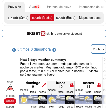
Previsión
Vivo
Historial de nieve
Información del resor
11418
ft
(Cima)
8209
ft
(Medio)
5000
ft
(Base)
Mapas de tiempo
ski hire exclusive discount
últimos 6 días
ahora
Por hora
Next 3 days weather summary:
Dí
Va
Fuerte lluvia (totál 32.0mm), más pesada durante la
noche de martes. Muy templado (max 15°C el domingo
Fue
por la tarde, min 10°C el martes por la noche). El viento
de 
será generalmente ligero.
tar
gen
Altura
domingo
lunes
martes
9
10
11
mañan
mañan
mañan
mañ
tarde
noche
tarde
noche
tarde
noche
a
a
a
a
11418
ft
8209
ft
5000
ft
riesgo
chuba
semi
riesgo
chuba
riesgo
chuba
chuba
se
claro