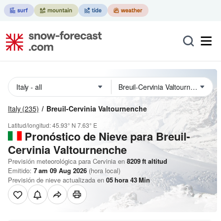
Italy
(235)
Breuil-Cervinia Valtournenche
Latitud/longitud:
45.93° N
7.63° E
Pronóstico de Nieve
para Breuil-
Cervinia Valtournenche
Previsión meteorológica para Cervinia en
8209
ft
altitud
Emitido:
7 am 09 Aug 2026
(hora local)
Previsión de nieve actualizada en
05
hora
43
Min