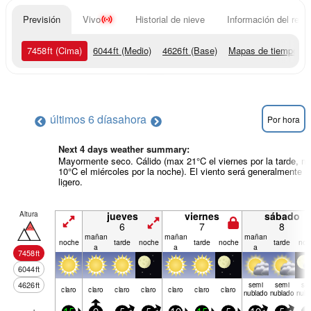
Previsión
Vivo
Historial de nieve
Información del resor
7458
ft
(Cima)
6044
ft
(Medio)
4626
ft
(Base)
Mapas de tiempo
últimos 6 días
ahora
Por hora
Next 4 days weather summary:
Mayormente seco. Cálido (max 21°C el viernes por la tarde, m
10°C el miércoles por la noche). El viento será generalmente
ligero.
Altura
jueves
viernes
sábado
6
7
8
mañan
mañan
mañan
noche
tarde
noche
tarde
noche
tarde
noc
a
a
a
7458
ft
6044
ft
4626
ft
semi
semi
se
claro
claro
claro
claro
claro
claro
claro
nublado
nublado
nubl