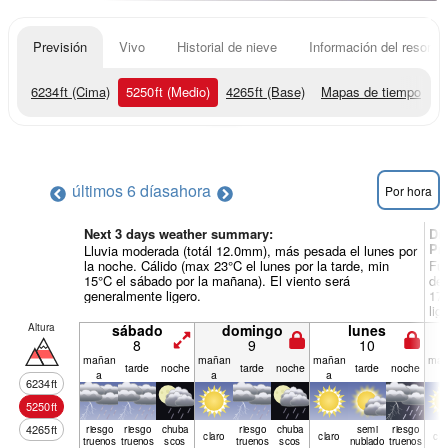
Previsión
Vivo
Historial de nieve
Información del resort
6234
ft
(Cima)
5250
ft
(Medio)
4265
ft
(Base)
Mapas de tiempo
últimos 6 días
ahora
Por hora
Next 3 days weather summary:
Dí
Pr
Lluvia moderada (totál 12.0mm), más pesada el lunes por
la noche. Cálido (max 23°C el lunes por la tarde, min
Fue
15°C el sábado por la mañana). El viento será
de 
generalmente ligero.
17°
lig
Altura
sábado
domingo
lunes
8
9
10
mañan
mañan
mañan
mañ
tarde
noche
tarde
noche
tarde
noche
a
a
a
a
6234
ft
5250
ft
4265
ft
riesgo
riesgo
chuba
riesgo
chuba
semi
riesgo
claro
claro
cla
truenos
truenos
scos
truenos
scos
nublado
truenos