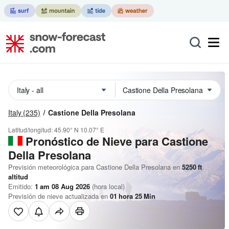
Italy
(235)
Castione Della Presolana
Latitud/longitud:
45.90° N
10.07° E
Pronóstico de Nieve
para Castione
Della Presolana
Previsión meteorológica para Castione Della Presolana en
5250
ft
altitud
Emitido:
1 am 08 Aug 2026
(hora local)
Previsión de nieve actualizada en
01
hora
25
Min