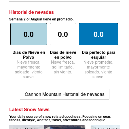
Historial de nevadas
Semana 2 of August tiene en promedio:
0.0
0.0
0.0
Dias de Nieve en
Dias de nieve
Dia perfecto para
Polvo
en polvo
esquiar
Nieve fresca,
Nieve fresca,
Nieve promedio,
mayormente
sol limitado,
mayormente
soleado, viento
sin viento.
soleado, viento
suave.
suave.
Cannon Mountain Historial de nevadas