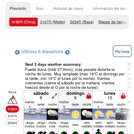
Previsión
Vivo
Historial de nieve
Información del resort
4180
ft
(Cima)
3107
ft
(Medio)
2034
ft
(Base)
Mapas de tiempo
últimos 6 días
ahora
Por hora
Next 3 days weather summary:
Dí
Fuerte lluvia (totál 27.0mm), más pesada durante la
Fue
noche de lunes. Muy templado (max 19°C el domingo por
noc
la tarde, min 14°C el lunes por la noche). Vientos
la 
crecientes (calma el sábado por la mañana, vientos
cre
frescos desde el O por la noche de lunes).
fue
Altura
sábado
domingo
lunes
8
9
10
mañan
mañan
mañan
mañ
tarde
noche
tarde
noche
tarde
noche
a
a
a
a
4180
ft
3107
ft
2034
ft
riesgo
riesgo
chuba
riesgo
semi
semi
semi
riesgo
chu
claro
truenos
truenos
scos
truenos
nublado
nublado
nublado
truenos
sc