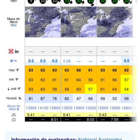
mph
5
10
10
15
20
10
10
20
20
2
Mapa de
Nieve
Más
in
—
—
—
—
—
—
—
—
—
0.2
0.2
0.2
0.5
0.
0.08
—
—
—
—
in
63
63
63
63
66
61
63
66
63
5
max
°
F
63
63
61
61
64
59
61
66
57
5
min
°
F
63
63
59
59
63
57
61
64
54
5
chill
°
F
81
87
78
82
47
66
59
53
99
9
Humed.
%
Altura de
13900
14100
13900
13600
13900
13300
12600
13000
12800
126
Hielo
ft
5:41
—
—
5:41
—
—
5:43
—
—
5:
—
—
8:01
—
—
8:00
—
7:59
—
Información de avalanchas:
National Avalanche