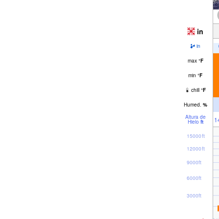
in
in
max
°
F
min
°
F
chill
°
F
Humed.
%
Altura de
1
Hielo
ft
15000ft
12000ft
9000ft
6000ft
3000ft