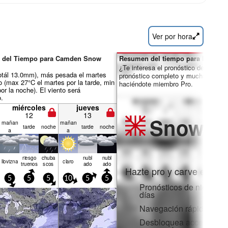
Ver por hora
n del Tiempo para Camden Snow
Resumen del tiempo para los días 
¿Te interesa el pronóstico de 16 día
otál 13.0mm), más pesada el martes
pronóstico completo y muchas más 
o (max 27°C el martes por la tarde, min
haciéndote miembro Pro.
or la noche). El viento será
o.
miércoles
jueves
12
13
Snow
Pr
mañan
mañan
tarde
noche
tarde
noche
a
a
riesgo
chuba
nubl
nubl
llov­izna
claro
truenos
scos
ado
ado
Hazte pro y carve en:
5
5
5
10
5
5
Pronósticos de nieve po
días
Navegación rápida sin 
Desbloquea acceso comp