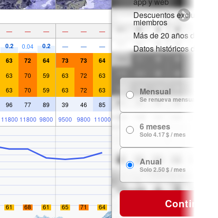
app y web
Descuentos exclusivos 
miembros
—
—
—
—
—
—
Más de 20 años de histor
0.2
0.2
0.04
—
—
—
Datos históricos de niev
63
72
64
73
73
64
63
70
59
63
72
63
63
70
59
63
72
63
Mensual
Se renueva mensualmente
96
77
89
39
46
85
11800
11800
9800
9500
9800
11000
6 meses
Solo 4.17 $ / mes
Anual
Solo 2.50 $ / mes
Continuar
61
68
61
65
71
64