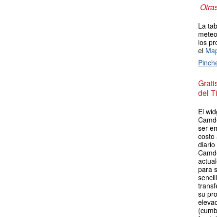
Otra
La tab
meteor
los pr
el
Map
Pinch
Grat
del T
El wid
Camde
ser em
costo
diario
Camde
actua
para s
sencil
transf
su pro
elevac
(cumb