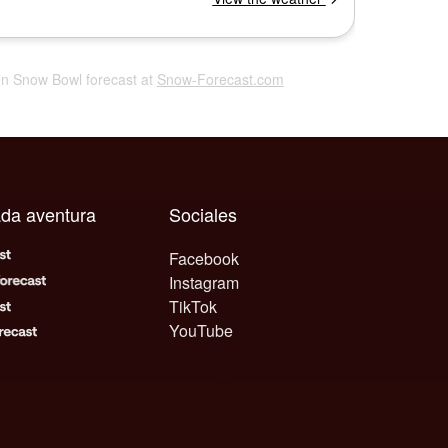
en Snow Bowl forecast at
Snow-Forecast.com
ada aventura
Sociales
Facebook
Instagram
TikTok
YouTube