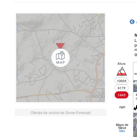
N
L
p
m
g
Altura
m
1093
ft
617
ft
144
ft
l
mph
Ofertas de socios de Snow-Forecast
Mapa de
Nieve
Más