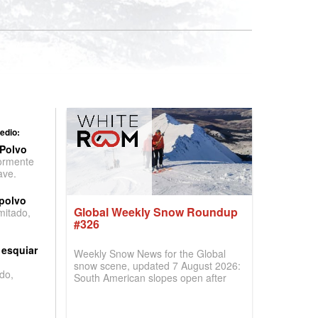
edio:
 Polvo
ormente
ave.
 polvo
Global Weekly Snow Roundup
imitado,
#326
 esquiar
Weekly Snow News for the Global
snow scene, updated 7 August 2026:
do,
South American slopes open after
huge snowfalls, New Zealand posts
best conditions of season so far,
Australian areas open most terrain of