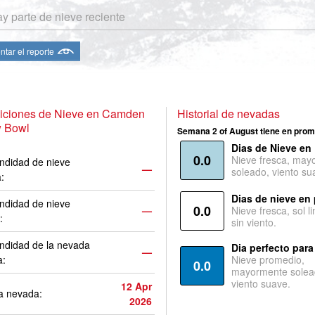
y parte de nieve reciente
ntar el reporte
iciones de Nieve en Camden
Historial de nevadas
 Bowl
Semana 2 of August tiene en prom
Dias de Nieve en
0.0
Nieve fresca, may
ndidad de nieve
—
soleado, viento su
a:
Dias de nieve en
ndidad de nieve
0.0
—
Nieve fresca, sol l
:
sin viento.
ndidad de la nevada
Dia perfecto para
—
a:
Nieve promedio,
0.0
mayormente solea
viento suave.
12 Apr
a nevada:
2026