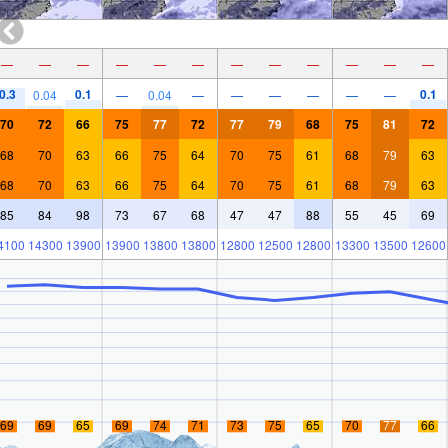
—
—
—
—
—
—
—
—
—
—
—
—
0.3
0.1
0.1
0.04
—
0.04
—
—
—
—
—
—
70
72
66
75
77
72
77
79
68
75
81
72
68
70
63
66
75
64
70
75
61
68
79
63
68
70
63
66
75
64
70
75
61
68
79
63
85
84
98
73
67
68
47
47
88
55
45
69
4100
14300
13900
13900
13800
13800
12800
12500
12800
13300
13500
12600
69
69
65
69
74
71
73
75
65
70
77
66