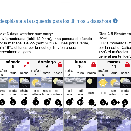
desplázate a la izquierda para los últimos 6 días
ahora
ext 3 days weather summary:
Días 4-6 Resúme
Bowl
luvia moderada (totál 12.0mm), más pesada el sábado
or la mañana. Cálido (max 26°C el lunes por la tarde,
Lluvia moderada (t
in 16°C el lunes por la noche). El viento será
por la noche. Cálid
eneralmente ligero.
15°C el miércoles p
generalmente liger
sábado
domingo
lunes
martes
8
9
10
11
añan
mañan
mañan
mañan
tarde
noche
tarde
noche
tarde
noche
tarde
noche
a
a
a
a
luvia
chuba
chuba
semi
riesgo
semi
nubl
nubl
semi
chuba
claro
claro
mod.
scos
scos
nublado
truenos
nublado
ado
ado
nublado
scos
5
5
5
5
5
5
5
10
5
5
5
5