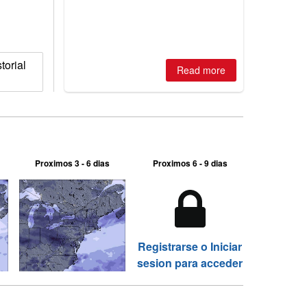
2026, northern hemisphere down to
two outdoor areas still open.
orial
Read more
Proximos 3 - 6 dias
Proximos 6 - 9 dias
Registrarse o Iniciar
sesion para acceder