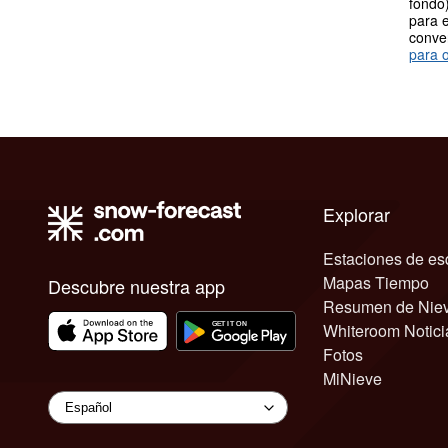
fondo)
para e
conve
para o
Explorar
Estaciones de es
Mapas Tiempo
Descubre nuestra app
Resumen de Nie
Whiteroom Notici
Fotos
MiNieve