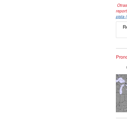
Otras
repor
pista 
R
Pron