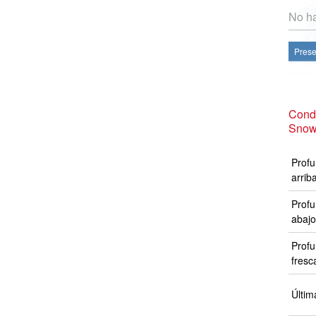
No ha
Prese
Cond
Snow
Profu
arrib
Profu
abajo
Profu
fresc
Últim