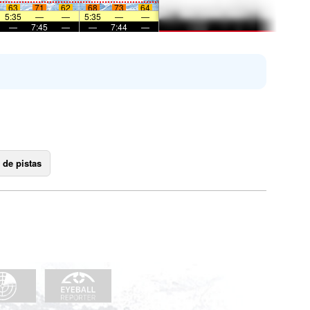
63
71
62
68
73
64
5:35
—
—
5:35
—
—
—
7:45
—
—
7:44
—
 de pistas