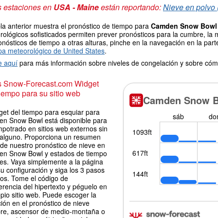
s estaciones en
USA - Maine
están reportando:
Nieve en polvo 
la anterior muestra el pronóstico de tiempo para
Camden Snow Bowl
ológicos sofisticados permiten prever pronósticos para la cumbre, la 
onósticos de tiempo a otras alturas, pinche en la navegación en la parte
a meteorológico de United States
.
e aquí
para más información sobre niveles de congelación y sobre cóm
is Snow-Forecast.com Widget
iempo para su sitio web
get del tiempo para esquiar para
n Snow Bowl está disponible para
potrado en sitios web externos sin
 alguno. Proporciona un resumen
 de nuestro pronóstico de nieve en
n Snow Bowl y estados de tiempo
les. Vaya simplemente a la página
u configuración y siga los 3 pasos
los. Tome el código de
erencia del hipertexto y péguelo en
pio sitio web. Puede escoger la
ión en el pronóstico de nieve
re, ascensor de medio-montaña o