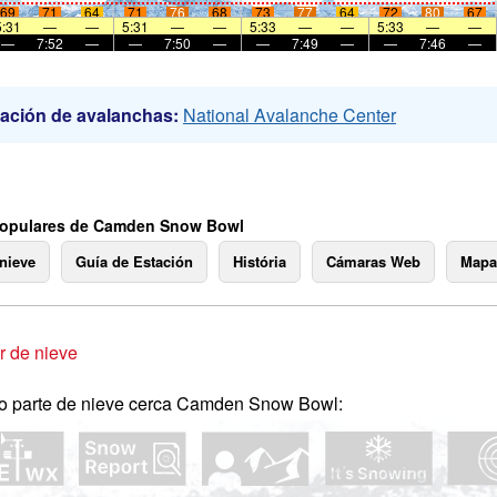
69
71
64
71
76
68
73
77
64
72
80
67
5:31
—
—
5:31
—
—
5:33
—
—
5:33
—
—
—
7:52
—
—
7:50
—
—
7:49
—
—
7:46
—
ación de avalanchas:
National Avalanche Center
populares de Camden Snow Bowl
 nieve
Guía de Estación
História
Cámaras Web
Mapa
 de nieve
o parte de nieve cerca Camden Snow Bowl: