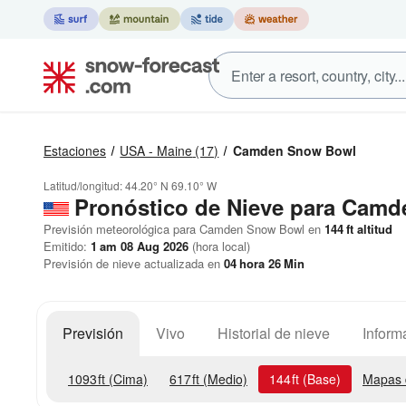
Estaciones
USA - Maine
(17)
Camden Snow Bowl
Latitud/longitud:
44.20° N
69.10° W
Pronóstico de Nieve
para Camd
Previsión meteorológica para Camden Snow Bowl en
144
ft
altitud
Emitido:
1 am 08 Aug 2026
(hora local)
Previsión de nieve actualizada en
04
hora
26
Min
Previsión
Vivo
Historial de nieve
Inform
1093
ft
(Cima)
617
ft
(Medio)
144
ft
(Base)
Mapas 