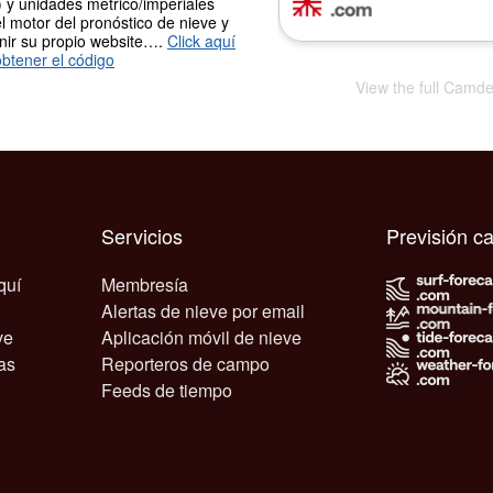
 y unidades métrico/imperiales
l motor del pronóstico de nieve y
nir su propio website….
Click aquí
btener el código
View the full Camd
Servicios
Previsión c
quí
Membresía
Alertas de nieve por email
ve
Aplicación móvil de nieve
as
Reporteros de campo
Feeds de tiempo