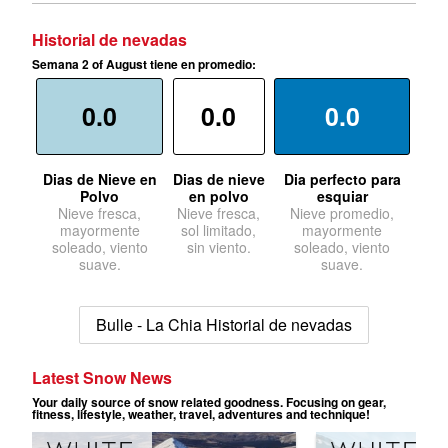
Historial de nevadas
Semana 2 of August tiene en promedio:
0.0
0.0
0.0
Dias de Nieve en
Dias de nieve
Dia perfecto para
Polvo
en polvo
esquiar
Nieve fresca,
Nieve fresca,
Nieve promedio,
mayormente
sol limitado,
mayormente
soleado, viento
sin viento.
soleado, viento
suave.
suave.
Bulle - La Chia Historial de nevadas