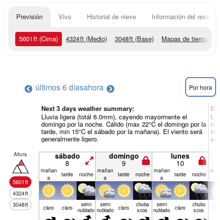
Previsión
Vivo
Historial de nieve
Información del resort
5601
ft
(Cima)
4324
ft
(Medio)
3048
ft
(Base)
Mapas de tiempo
últimos 6 días
ahora
Por hora
Next 3 days weather summary:
Dí
Lluvia ligera (totál 6.0mm), cayendo mayormente el
Llu
domingo por la noche. Cálido (max 22°C el domingo por la
mar
tarde, min 15°C el sábado por la mañana). El viento será
tar
generalmente ligero.
ser
Altura
sábado
domingo
lunes
8
9
10
mañan
mañan
mañan
mañ
tarde
noche
tarde
noche
tarde
noche
a
a
a
a
5601
ft
4324
ft
3048
ft
semi
semi
chuba
semi
chuba
claro
claro
claro
claro
cla
nublado
nublado
scos
nublado
scos