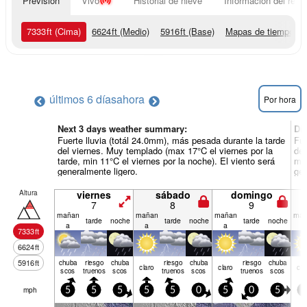
Previsión
Vivo
Historial de nieve
Información del resor
7333
ft
(Cima)
6624
ft
(Medio)
5916
ft
(Base)
Mapas de tiempo
últimos 6 días
ahora
Por hora
Next 3 days weather summary:
Dí
Fuerte lluvia (totál 24.0mm), más pesada durante la tarde
Fue
del viernes. Muy templado (max 17°C el viernes por la
de 
tarde, min 11°C el viernes por la noche). El viento será
min
generalmente ligero.
gen
Altura
viernes
sábado
domingo
7
8
9
mañan
mañan
mañan
mañ
tarde
noche
tarde
noche
tarde
noche
a
a
a
a
7333
ft
6624
ft
5916
ft
chuba
riesgo
chuba
riesgo
chuba
riesgo
chuba
claro
claro
cla
scos
truenos
scos
truenos
scos
truenos
scos
mph
5
5
5
5
5
0
5
0
5
0