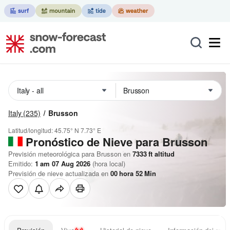
Italy
(235)
Brusson
Latitud/longitud:
45.75° N
7.73° E
Pronóstico de Nieve
para Brusson
Previsión meteorológica para Brusson en
7333
ft
altitud
Emitido:
1 am 07 Aug 2026
(hora local)
Previsión de nieve actualizada en
00
hora
52
Min