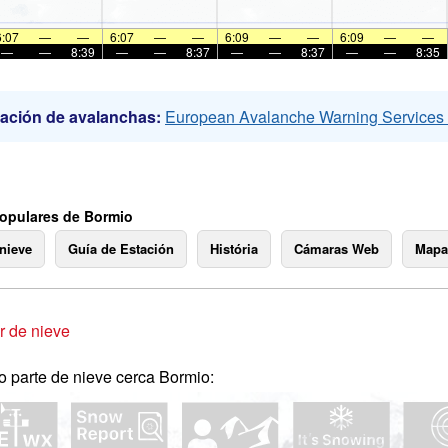
6:07
—
—
6:07
—
—
6:09
—
—
6:09
—
—
—
—
8:39
—
—
8:37
—
—
8:37
—
—
8:35
ación de avalanchas:
European Avalanche Warning Service
opulares de Bormio
 nieve
Guía de Estación
História
Cámaras Web
Mapa
 de nieve
o parte de nieve cerca Bormio: