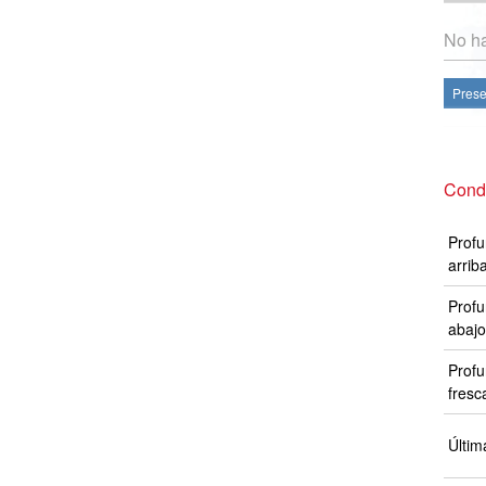
No ha
Prese
Cond
Profu
arrib
Profu
abajo
Profu
fresc
Últim