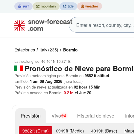
Estaciones
Italy
(235)
Bormio
Latitud/longitud:
46.46° N
10.37° E
Pronóstico de Nieve
para Bormi
Previsión meteorológica para Bormio en
9882
ft
altitud
Emitido:
1 am 08 Aug 2026
(hora local)
Previsión de nieve actualizada en
02
hora
15
Min
Próxima nevada en Bormio:
0.2
in
el Jue 20
Previsión
Vivo
Historial de nieve
Info
9882
ft
(Cima)
6949
ft
(Medio)
4019
ft
(Base)
Mapa