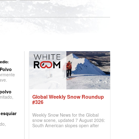
edio:
 Polvo
ormente
ave.
 polvo
Global Weekly Snow Roundup
imitado,
#326
 esquiar
Weekly Snow News for the Global
snow scene, updated 7 August 2026:
do,
South American slopes open after
huge snowfalls, New Zealand posts
best conditions of season so far,