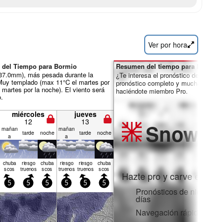
Ver por hora
 del Tiempo para Bormio
Resumen del tiempo para los días 
ál 37.0mm), más pesada durante la
¿Te interesa el pronóstico de 16 día
Muy templado (max 11°C el martes por
pronóstico completo y muchas más 
l martes por la noche). El viento será
haciéndote miembro Pro.
o.
miércoles
jueves
12
13
Snow
Pr
mañan
mañan
tarde
noche
tarde
noche
a
a
chuba
riesgo
chuba
riesgo
riesgo
chuba
scos
truenos
scos
truenos
truenos
scos
Hazte pro y carve en:
5
5
5
5
5
5
Pronósticos de nieve po
días
Navegación rápida sin 