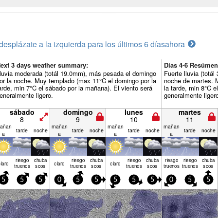
desplázate a la izquierda para los últimos 6 días
ahora
ext 3 days weather summary:
Días 4-6 Resúmen
luvia moderada (totál 19.0mm), más pesada el domingo
Fuerte lluvia (tot
or la noche. Muy templado (max 11°C el domingo por la
noche de martes. 
arde, min 7°C el sábado por la mañana). El viento será
la tarde, min 8°C e
eneralmente ligero.
generalmente liger
sábado
domingo
lunes
martes
8
9
10
11
añan
mañan
mañan
mañan
tarde
noche
tarde
noche
tarde
noche
tarde
noche
a
a
a
a
riesgo
chuba
riesgo
chuba
riesgo
chuba
riesgo
riesgo
chuba
claro
claro
claro
truenos
scos
truenos
scos
truenos
scos
truenos
truenos
scos
5
5
5
0
5
5
5
5
5
0
5
5