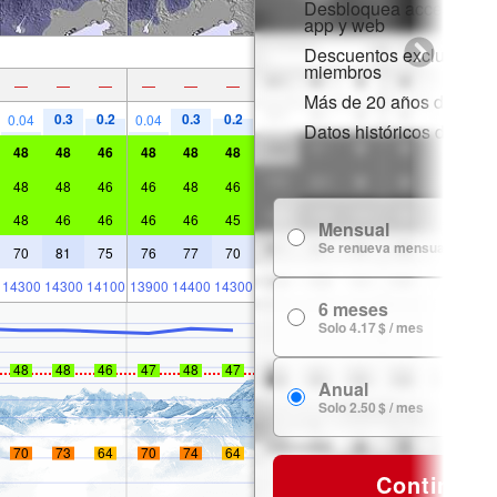
Desbloquea acceso comp
app y web
Descuentos exclusivos 
miembros
—
—
—
—
—
—
Más de 20 años de histor
0.3
0.2
0.3
0.2
0.04
0.04
Datos históricos de niev
48
48
46
48
48
48
48
48
46
46
48
46
48
46
46
46
46
45
Mensual
Se renueva mensualmente
70
81
75
76
77
70
14300
14300
14100
13900
14400
14300
6 meses
Solo 4.17 $ / mes
48
48
46
47
48
47
Anual
Solo 2.50 $ / mes
70
73
64
70
74
64
Continuar