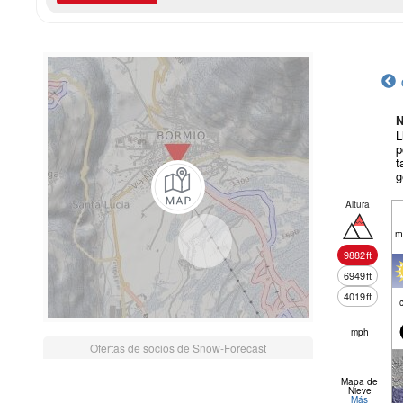
N
L
p
t
g
Altura
m
9882
ft
6949
ft
4019
ft
mph
Ofertas de socios de Snow-Forecast
Mapa de
Nieve
Más