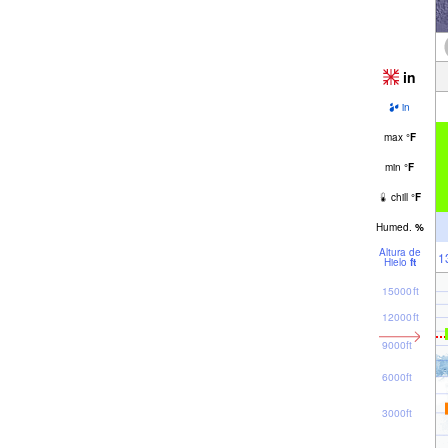
in
in
max
°
F
min
°
F
chill
°
F
Humed.
%
Altura de
1
Hielo
ft
15000ft
12000ft
9000ft
6000ft
3000ft