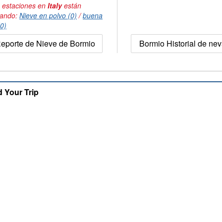
 estaciones en
Italy
están
tando:
Nieve en polvo (0)
/
buena
(0)
eporte de Nieve de Bormio
Bormio Historial de ne
d Your Trip