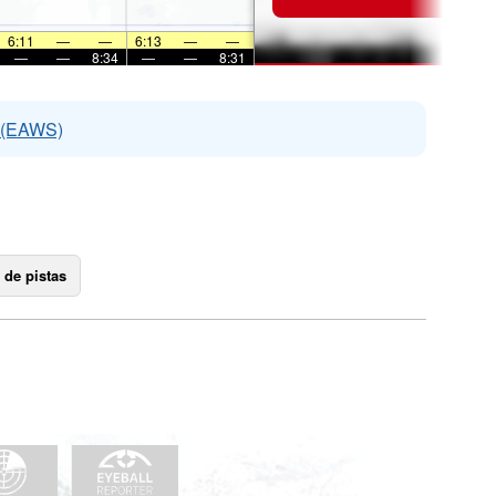
6:11
—
—
6:13
—
—
—
—
8:34
—
—
8:31
s (EAWS)
 de pistas