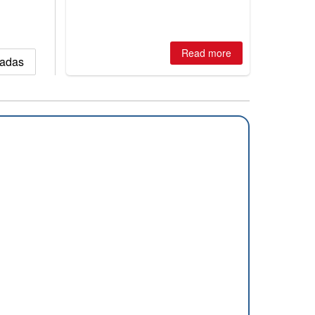
Australian areas open most terrain of
2026, northern hemisphere down to
two outdoor areas still open.
Read more
vadas