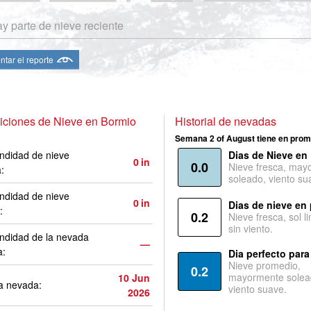
y parte de nieve reciente
ntar el reporte
iciones de Nieve en Bormio
Historial de nevadas
Semana 2 of August tiene en prom
ndidad de nieve
Dias de Nieve en
0
in
0.0
Nieve fresca, may
a:
soleado, viento su
ndidad de nieve
0
in
Dias de nieve en
:
0.2
Nieve fresca, sol l
sin viento.
ndidad de la nevada
—
a:
Dia perfecto para
Nieve promedio,
0.2
mayormente solea
10 Jun
a nevada:
viento suave.
2026