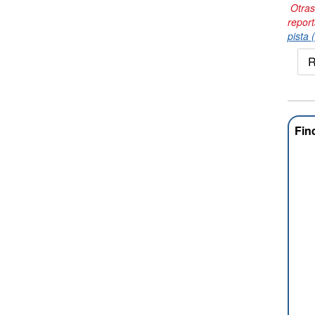
Otras
repor
pista 
R
Fin