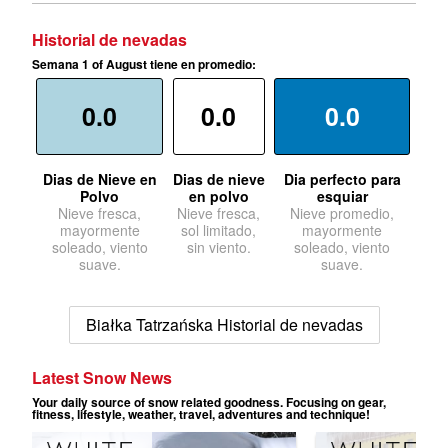
Historial de nevadas
Semana 1 of August tiene en promedio:
0.0
0.0
0.0
Dias de Nieve en
Dias de nieve
Dia perfecto para
Polvo
en polvo
esquiar
Nieve fresca,
Nieve fresca,
Nieve promedio,
mayormente
sol limitado,
mayormente
soleado, viento
sin viento.
soleado, viento
suave.
suave.
Białka Tatrzańska Historial de nevadas