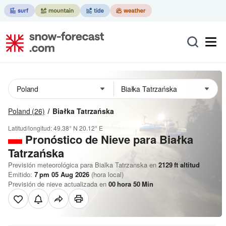
Poland
(26)
Białka Tatrzańska
Latitud/longitud:
49.38° N
20.12° E
Pronóstico de Nieve
para Białka
Tatrzańska
Previsión meteorológica para Bialka Tatrzanska en
2129
ft
altitud
Emitido:
7 pm 05 Aug 2026
(hora local)
Previsión de nieve actualizada en
00
hora
50
Min