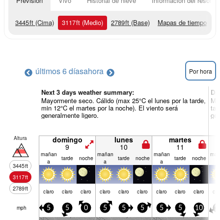
Previsión
Vivo
Historial de nieve
Información del resort
3445
ft
(Cima)
3117
ft
(Medio)
2789
ft
(Base)
Mapas de tiempo
últimos 6 días
ahora
Por hora
Next 3 days weather summary:
Dí
Mayormente seco. Cálido (max 25°C el lunes por la tarde,
May
min 12°C el martes por la noche). El viento será
tar
generalmente ligero.
gen
Altura
domingo
lunes
martes
9
10
11
mañan
mañan
mañan
mañ
tarde
noche
tarde
noche
tarde
noche
a
a
a
a
3445
ft
3117
ft
2789
ft
claro
claro
claro
claro
claro
claro
claro
claro
claro
cla
mph
5
5
0
5
5
5
5
5
10
1