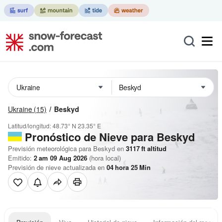
Ukraine
(15)
Beskyd
Latitud/longitud:
48.73° N
23.35° E
Pronóstico de Nieve
para Beskyd
Previsión meteorológica para Beskyd en
3117
ft
altitud
Emitido:
2 am 09 Aug 2026
(hora local)
Previsión de nieve actualizada en
04
hora
25
Min