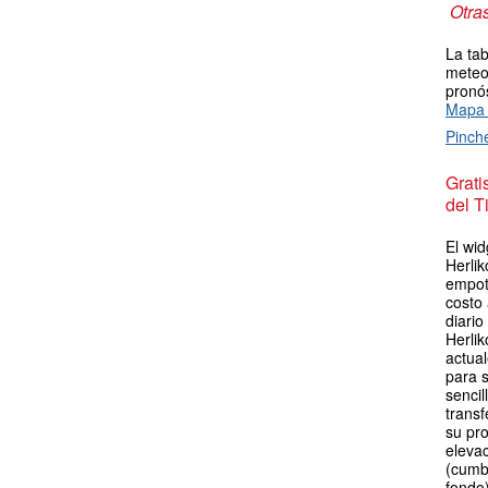
Otra
La tab
meteor
pronós
Mapa 
Pinch
Grat
del T
El wid
Herlik
empot
costo
diario
Herlik
actua
para s
sencil
transf
su pro
elevac
(cumb
fondo)