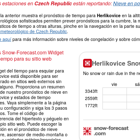
s estaciones en
Czech Republic
están reportando:
Nieve en po
la anterior muestra el pronóstico de tiempo para
Herlikovice
en la alt
ológicos sofisticados permiten prever pronósticos para la cumbre, la 
ticos de tiempo a otras alturas, pinche en la navegación en la parte sup
meteorológico de Czech Republic
.
e aquí
para más información sobre niveles de congelación y sobre cóm
is Snow-Forecast.com Widget
iempo para su sitio web
get del tiempo para esquiar para
ovice está disponible para ser
rado en sitios web externos sin
 alguno. Proporciona un resumen
 de nuestro pronóstico de nieve en
ovice y estados de tiempo
les. Vaya simplemente a la página
u configuración y siga los 3 pasos
los. Tome el código de
erencia del hipertexto y péguelo en
pio sitio web. Puede escoger la
ión en el pronóstico de nieve
re, ascensor de medio-montaña o
 y unidades métrico/imperiales