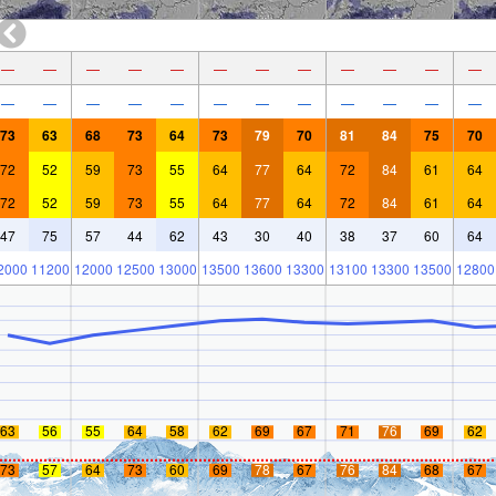
—
—
—
—
—
—
—
—
—
—
—
—
—
—
—
—
—
—
—
—
—
—
—
—
73
63
68
73
64
73
79
70
81
84
75
70
72
52
59
73
55
64
77
64
72
84
61
64
72
52
59
73
55
64
77
64
72
84
61
64
47
75
57
44
62
43
30
40
38
37
60
64
2000
11200
12000
12500
13000
13500
13600
13300
13100
13300
13500
12800
63
56
55
64
58
62
69
67
71
76
69
62
73
57
64
73
60
69
78
67
76
84
68
67