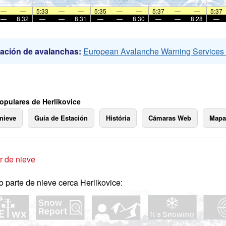
—
—
5:33
—
—
5:35
—
—
5:37
—
—
5:37
—
8:32
—
—
8:31
—
—
8:30
—
—
8:28
—
ación de avalanchas:
European Avalanche Warning Service
opulares de Herlikovice
 nieve
Guía de Estación
História
Cámaras Web
Mapa
 de nieve
o parte de nieve cerca Herlikovice: