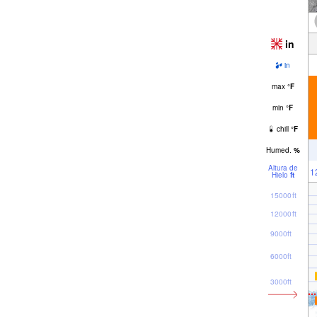
in
in
max
°
F
min
°
F
chill
°
F
Humed.
%
Altura de
1
Hielo
ft
15000ft
12000ft
9000ft
6000ft
3000ft