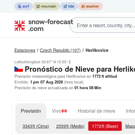
Estaciones
Czech Republic
(107)
Herlikovice
Latitud/longitud:
50.67° N
15.55° E
Pronóstico de Nieve
para Herlik
Previsión meteorológica para Herlikovice en
1772
ft
altitud
Emitido:
1 pm 07 Aug 2026
(hora local)
Previsión de nieve actualizada en
01
hora
08
Min
Previsión
Vivo
Historial de nieve
Info
3343
ft
(Cima)
2559
ft
(Medio)
1772
ft
(Base)
Mapa