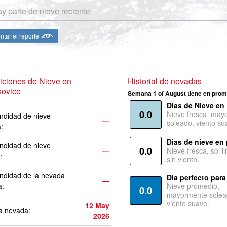
y parte de nieve reciente
ntar el reporte
iciones de Nieve en
Historial de nevadas
kovice
Semana 1 of August tiene en prom
Dias de Nieve en
0.0
Nieve fresca, may
ndidad de nieve
—
soleado, viento su
a:
Dias de nieve en
ndidad de nieve
0.0
—
Nieve fresca, sol l
:
sin viento.
ndidad de la nevada
Dia perfecto para
—
a:
Nieve promedio,
0.0
mayormente solea
viento suave.
12 May
a nevada:
2026