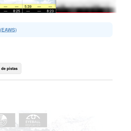
—
—
5:39
—
—
—
8:25
—
—
8:23
s (EAWS)
 de pistas