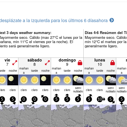
desplázate a la izquierda para los últimos 6 días
ahora
ext 3 days weather summary:
Días 4-6 Resúmen del T
ayormente seco. Cálido (max 27°C el lunes por la
Mayormente seco. Cálido 
añana, min 11°C el viernes por la noche). El
min 12°C el martes por la
iento será generalmente ligero.
generalmente ligero.
vie
sábado
domingo
lunes
7
8
9
10
mañan
mañan
mañan
mañan
arde
noche
tarde
noche
tarde
noche
tarde
noche
a
a
a
a
semi
semi
semi
claro
claro
claro
claro
claro
claro
claro
claro
claro
nublado
nublado
nublado
5
5
0
0
0
5
5
5
5
10
5
5