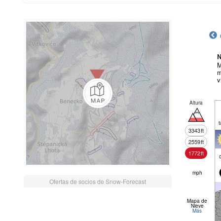
N
M
m
v
Altura
t
3343
ft
2559
ft
1772
ft
mph
Ofertas de socios de Snow-Forecast
Mapa de
Nieve
Más