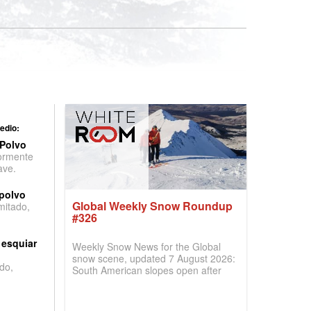
edio:
 Polvo
ormente
ave.
 polvo
Global Weekly Snow Roundup
imitado,
#326
 esquiar
Weekly Snow News for the Global
snow scene, updated 7 August 2026:
do,
South American slopes open after
huge snowfalls, New Zealand posts
best conditions of season so far,
Australian areas open most terrain of