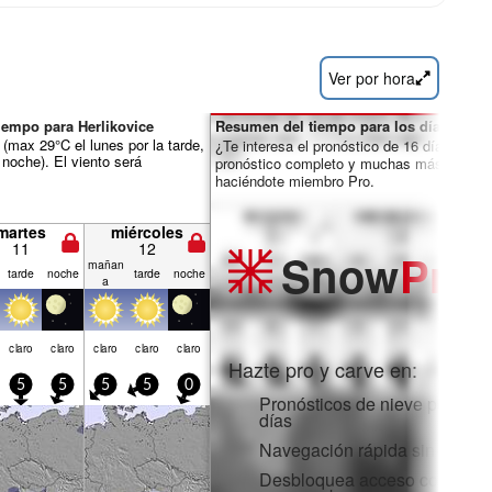
Ver por hora
iempo para Herlikovice
Resumen del tiempo para los días 7-16:
(max 29°C el lunes por la tarde,
¿Te interesa el pronóstico de 16 días? Des
 noche). El viento será
pronóstico completo y muchas más funcio
haciéndote miembro Pro.
martes
miércoles
11
12
Snow
Pro
mañan
tarde
noche
tarde
noche
a
claro
claro
claro
claro
claro
Hazte pro y carve en:
5
5
5
5
0
Pronósticos de nieve por hora
días
Navegación rápida sin anunc
Desbloquea acceso completo 