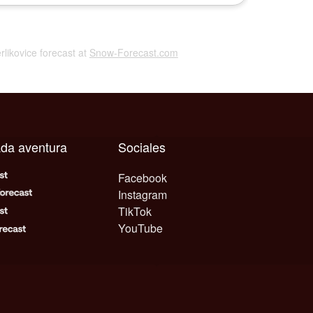
erlikovice forecast at
Snow-Forecast.com
ada aventura
Sociales
Facebook
Instagram
TikTok
YouTube