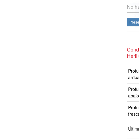
No ha
Prese
Cond
Herli
Profu
arrib
Profu
abajo
Profu
fresc
Últim