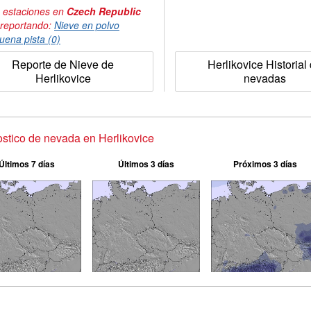
 estaciones en
Czech Republic
 reportando:
Nieve en polvo
uena pista (0)
Reporte de Nieve de
Herlikovice Historial
Herlikovice
nevadas
stico de nevada en Herlikovice
Últimos 7 días
Últimos 3 días
Próximos 3 días