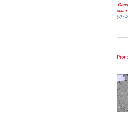
Otras
están
(0)
/
b
Prono