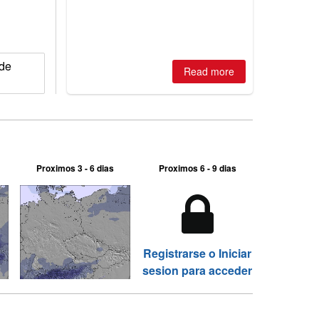
2026, northern hemisphere down to
two outdoor areas still open.
 de
Read more
Proximos 3 - 6 dias
Proximos 6 - 9 dias
Registrarse o Iniciar
sesion para acceder