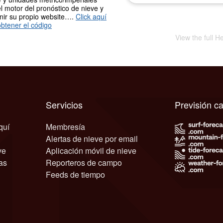
l motor del pronóstico de nieve y
nir su propio website….
Click aquí
btener el código
View the full H
Servicios
Previsión c
quí
Membresía
Alertas de nieve por email
ve
Aplicación móvil de nieve
as
Reporteros de campo
Feeds de tiempo