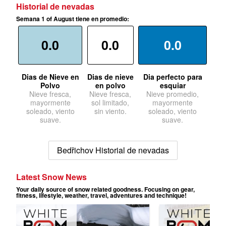
Historial de nevadas
Semana 1 of August tiene en promedio:
0.0
0.0
0.0
Dias de Nieve en
Dias de nieve
Dia perfecto para
Polvo
en polvo
esquiar
Nieve fresca,
Nieve fresca,
Nieve promedio,
mayormente
sol limitado,
mayormente
soleado, viento
sin viento.
soleado, viento
suave.
suave.
Bedřichov Historial de nevadas