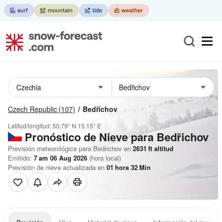
Czech Republic
(107)
Bedřichov
Latitud/longitud:
50.79° N
15.15° E
Pronóstico de Nieve
para Bedřichov
Previsión meteorológica para Bedrichov en
2631
ft
altitud
Emitido:
7 am 06 Aug 2026
(hora local)
Previsión de nieve actualizada en
01
hora
32
Min