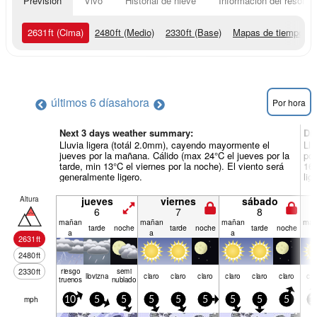
Previsión
Vivo
Historial de nieve
Información del resort
2631
ft
(Cima)
2480
ft
(Medio)
2330
ft
(Base)
Mapas de tiempo
últimos 6 días
ahora
Por hora
Next 3 days weather summary:
Dí
Lluvia ligera (totál 2.0mm), cayendo mayormente el
Llu
jueves por la mañana. Cálido (max 24°C el jueves por la
por
tarde, min 13°C el viernes por la noche). El viento será
16°
generalmente ligero.
lig
Altura
jueves
viernes
sábado
6
7
8
mañan
mañan
mañan
mañ
tarde
noche
tarde
noche
tarde
noche
a
a
a
a
2631
ft
2480
ft
2330
ft
riesgo
semi
llov­izna
claro
claro
claro
claro
claro
claro
cla
truenos
nublado
mph
10
5
5
5
5
5
5
5
5
1