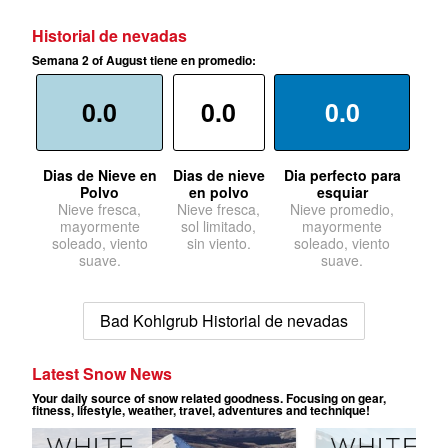
Historial de nevadas
Semana 2 of August tiene en promedio:
0.0
0.0
0.0
Dias de Nieve en
Dias de nieve
Dia perfecto para
Polvo
en polvo
esquiar
Nieve fresca,
Nieve fresca,
Nieve promedio,
mayormente
sol limitado,
mayormente
soleado, viento
sin viento.
soleado, viento
suave.
suave.
Bad Kohlgrub Historial de nevadas