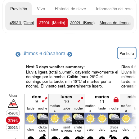
Previsión
Vivo
Historial de nieve
Información del resort
4593
ft
(Cima)
3799
ft
(Medio)
3002
ft
(Base)
Mapas de tiempo
últimos 6 días
ahora
Por hora
Next 3 days weather summary:
Días 4-6
Lluvia ligera (totál 5.0mm), cayendo mayormente el
Lluvia li
domingo por la noche. Cálido (max 26°C el
miércoles 
domingo por la tarde, min 18°C el martes por la
tarde, mi
noche). El viento será generalmente ligero.
generalme
Altura
dom
lunes
martes
miérc
9
10
11
1
mañan
mañan
mañan
tarde
noche
tarde
noche
tarde
noche
tar
a
a
a
4593
ft
3799
ft
3002
ft
chuba
semi
chuba
chuba
rie
claro
claro
claro
claro
claro
scos
nublado
scos
scos
true