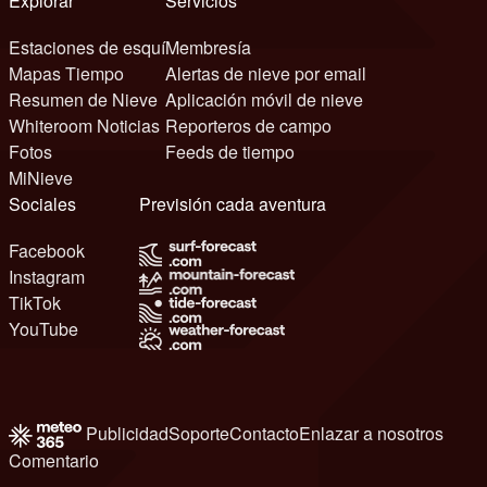
Explorar
Servicios
Estaciones de esquí
Membresía
Mapas Tiempo
Alertas de nieve por email
Resumen de Nieve
Aplicación móvil de nieve
Whiteroom Noticias
Reporteros de campo
Fotos
Feeds de tiempo
MiNieve
Sociales
Previsión cada aventura
Facebook
Instagram
TikTok
YouTube
Publicidad
Soporte
Contacto
Enlazar a nosotros
Comentario