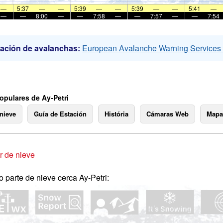
—
5:37
—
—
5:39
—
—
5:39
—
—
5:41
—
—
—
8:00
—
—
7:58
—
—
7:57
—
—
7:54
ación de avalanchas:
European Avalanche Warning Service
opulares de Ay-Petri
 nieve
Guía de Estación
História
Cámaras Web
Mapa
 de nieve
o parte de nieve cerca Ay-Petri: