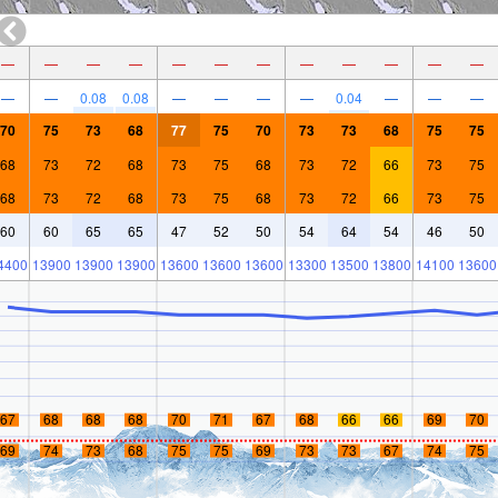
—
—
—
—
—
—
—
—
—
—
—
—
—
—
0.08
0.08
—
—
—
—
0.04
—
—
—
70
75
73
68
77
75
70
73
73
68
75
75
68
73
72
68
73
75
68
73
72
66
73
75
68
73
72
68
73
75
68
73
72
66
73
75
60
60
65
65
47
52
50
54
64
54
46
50
4400
13900
13900
13900
13600
13600
13600
13300
13500
13800
14100
13600
67
68
68
68
70
71
67
68
66
66
69
70
69
74
73
68
75
75
69
73
73
67
74
75