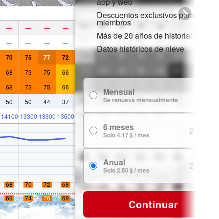
app y web
Descuentos exclusivos para
miembros
—
—
—
—
Más de 20 años de historial de nie
—
—
—
—
Datos históricos de nieve
70
75
77
72
68
73
75
66
68
73
75
66
Mensual
7.99 $
Se renueva mensualmente
50
50
44
37
14100
13300
13300
13600
6 meses
24.99 $
Solo 4.17 $ / mes
Anual
29.99 $
Solo 2.50 $ / mes
68
70
72
68
69
74
76
69
Continuar