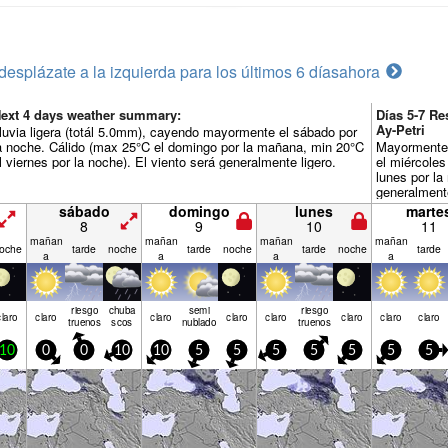
desplázate a la izquierda para los últimos 6 días
ahora
ext 4 days weather summary:
Días 5-7 R
Ay-Petri
luvia ligera (totál 5.0mm), cayendo mayormente el sábado por
a noche. Cálido (max 25°C el domingo por la mañana, min 20°C
Mayormente 
l viernes por la noche). El viento será generalmente ligero.
el miércoles
lunes por la
generalmente
sábado
domingo
lunes
marte
8
9
10
11
mañan
mañan
mañan
mañan
oche
tarde
noche
tarde
noche
tarde
noche
tarde
a
a
a
a
riesgo
chuba
semi
riesgo
claro
claro
claro
claro
claro
claro
claro
claro
truenos
scos
nublado
truenos
10
0
0
10
10
5
5
5
5
5
5
5