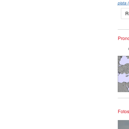
pista 
R
Prono
Fotos