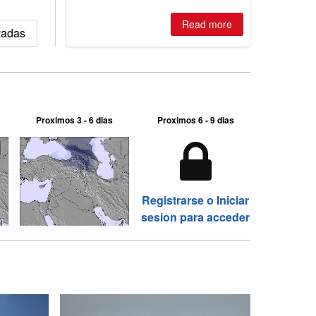
2026, northern hemisphere down to
two outdoor areas still open.
Read more
evadas
Proximos 3 - 6 dias
Proximos 6 - 9 dias
Registrarse o Iniciar
sesion para acceder