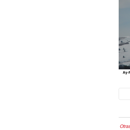
Ay-P
Otra