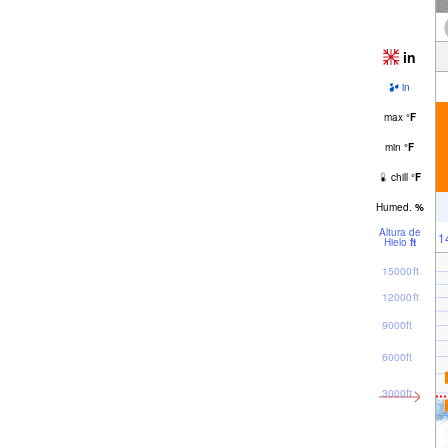
in
in
max
°
F
min
°
F
chill
°
F
Humed.
%
Altura de
1
Hielo
ft
15000ft
12000ft
9000ft
6000ft
3000ft