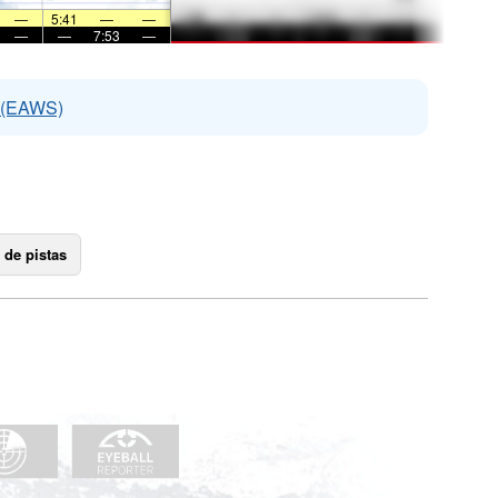
—
5:41
—
—
—
—
7:53
—
s (EAWS)
 de pistas