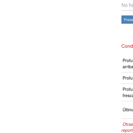
No ha
Prese
Condi
Profu
arrib
Profu
Profu
fresc
Últim
Otras
repor