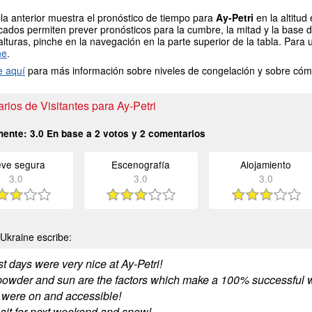
la anterior muestra el pronóstico de tiempo para
Ay-Petri
en la altitu
icados permiten prever pronósticos para la cumbre, la mitad y la base 
alturas, pinche en la navegación en la parte superior de la tabla. Para 
ne
.
e aquí
para más información sobre niveles de congelación y sobre cóm
ios de Visitantes para Ay-Petri
mente:
3.0
En base a
2
votos y
2
comentarios
eve segura
Escenografía
Alojamiento
3.0
3.0
3.0
Ukraine escribe:
t days were very nice at Ay-Petri!
owder and sun are the factors which make a 100% successful 
ts were on and accessible!
wait for next weekend and snow!