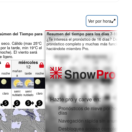
Ver por hora
esúmen del Tiempo para
Resumen del tiempo para los días 7-16:
¿Te interesa el pronóstico de 16 días? Desbloquea
seco. Cálido (max 25°C
pronóstico completo y muchas más funciones
 por la tarde, min 19°C el
haciéndote miembro Pro.
 noche). El viento será
 ligero.
s
miércoles
12
Snow
Pro
mañan
noche
tarde
noche
a
semi
semi
claro
claro
nublado
nublado
Hazte pro y carve en:
5
5
5
5
Pronósticos de nieve por horas y 1
días
Navegación rápida sin anuncios
Desbloquea acceso completo en la