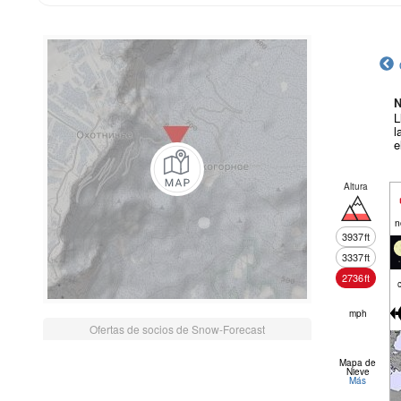
N
L
l
e
Altura
n
3937
ft
3337
ft
2736
ft
mph
Ofertas de socios de Snow-Forecast
Mapa de
Nieve
Más