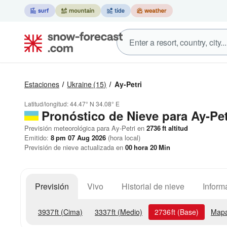
Estaciones
Ukraine
(15)
Ay-Petri
Latitud/longitud:
44.47° N
34.08° E
Pronóstico de Nieve
para Ay-Pet
Previsión meteorológica para Ay-Petri en
2736
ft
altitud
Emitido:
8 pm 07 Aug 2026
(hora local)
Previsión de nieve actualizada en
00
hora
20
Min
Previsión
Vivo
Historial de nieve
Inform
3937
ft
(Cima)
3337
ft
(Medio)
2736
ft
(Base)
Mapa