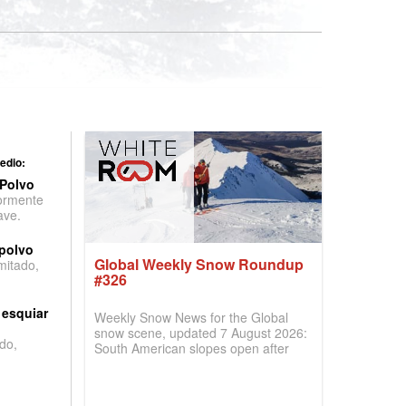
edio:
 Polvo
ormente
ave.
 polvo
Global Weekly Snow Roundup
imitado,
#326
 esquiar
Weekly Snow News for the Global
snow scene, updated 7 August 2026:
do,
South American slopes open after
huge snowfalls, New Zealand posts
best conditions of season so far,
Australian areas open most terrain of