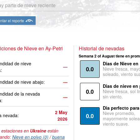
y parte de nieve reciente
ntar el reporte
ciones de Nieve en Ay-Petri
Historial de nevadas
Semana 2 of August tiene en prom
ndidad de nieve
Dias de Nieve en
—
0.0
Nieve fresca, may
a:
soleado, viento su
ndidad de nieve abajo:
—
Dias de nieve en
0.0
Nieve fresca, sol l
ndidad de la nevada
sin viento.
—
a:
Dia perfecto para
2 May
Nieve promedio,
0.0
a nevada:
mayormente solea
2026
viento suave.
 estaciones en
Ukraine
están
tando:
Nieve en polvo (0)
/
buena