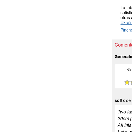
La tab
sofist
otras 
Ukrai
Pinch
Comentar
General
Ni
softx
de 
Two las
20cm p
All lif
Let's 