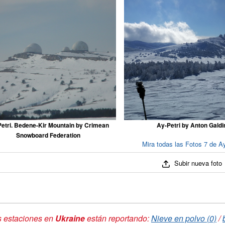
etri. Bedene-Kir Mountain by Crimean
Ay-Petri by Anton Galdi
Snowboard Federation
Mira todas las Fotos 7 de Ay
Subir nueva foto
s estaciones en
Ukraine
están reportando:
Nieve en polvo (0)
/