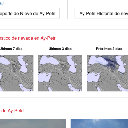
(0)
eporte de Nieve de Ay-Petri
Ay-Petri Historial de n
stico de nevada en Ay-Petri
Últimos 7 días
Últimos 3 días
Próximos 3 días
 de Ay-Petri