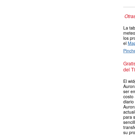
Otra
La tab
meteor
los pr
el
Map
Pinch
Grat
del T
El wid
Auron
ser em
costo
diario
Auron
actua
para s
sencil
transf
su pro