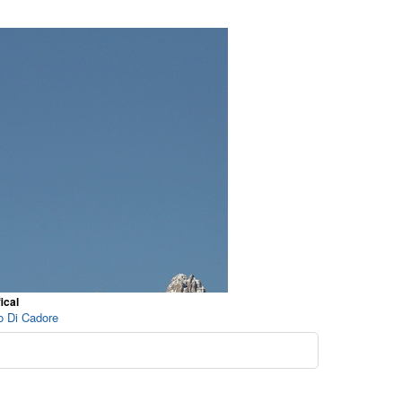
ical
o Di Cadore