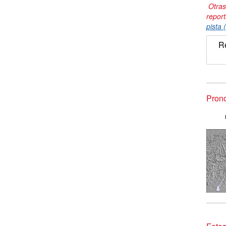
Otras
repor
pista 
R
Prono