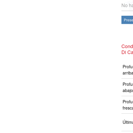
No ha
Prese
Cond
Di C
Profu
arrib
Profu
abajo
Profu
fresc
Últim