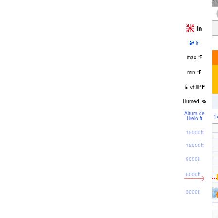
in
in
max
°
F
min
°
F
chill
°
F
Humed.
%
Altura de
1
Hielo
ft
15000ft
12000ft
9000ft
6000ft
3000ft