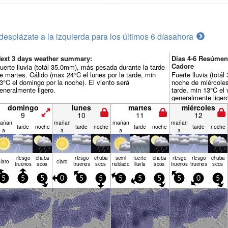
desplázate a la izquierda para los últimos 6 días
ahora
ext 3 days weather summary:
Días 4-6 Resúmen
Cadore
uerte lluvia (totál 35.0mm), más pesada durante la tarde
e martes. Cálido (max 24°C el lunes por la tarde, min
Fuerte lluvia (tot
3°C el domingo por la noche). El viento será
noche de miércoles
eneralmente ligero.
tarde, min 13°C el 
generalmente liger
domingo
lunes
martes
miércoles
9
10
11
12
añan
mañan
mañan
mañan
tarde
noche
tarde
noche
tarde
noche
tarde
noche
a
a
a
a
riesgo
chuba
riesgo
chuba
semi
fuerte
chuba
riesgo
riesgo
chuba
claro
claro
truenos
scos
truenos
scos
nublado
lluvia
scos
truenos
truenos
scos
5
5
5
0
5
5
5
5
5
5
0
5