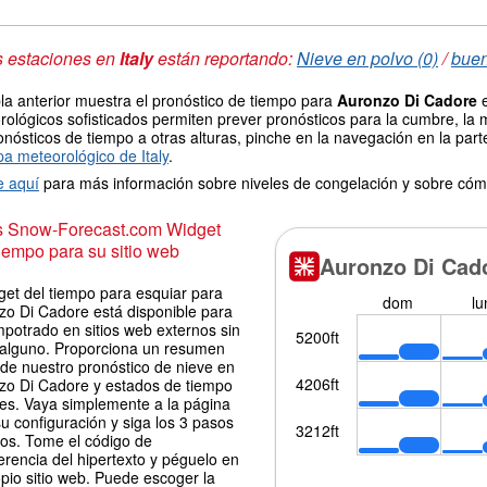
s estaciones en
Italy
están reportando:
Nieve en polvo (0)
/
buen
la anterior muestra el pronóstico de tiempo para
Auronzo Di Cadore
e
ológicos sofisticados permiten prever pronósticos para la cumbre, la 
onósticos de tiempo a otras alturas, pinche en la navegación en la parte
a meteorológico de Italy
.
e aquí
para más información sobre niveles de congelación y sobre cóm
is Snow-Forecast.com Widget
iempo para su sitio web
get del tiempo para esquiar para
zo Di Cadore está disponible para
potrado en sitios web externos sin
 alguno. Proporciona un resumen
 de nuestro pronóstico de nieve en
zo Di Cadore y estados de tiempo
les. Vaya simplemente a la página
u configuración y siga los 3 pasos
los. Tome el código de
erencia del hipertexto y péguelo en
pio sitio web. Puede escoger la