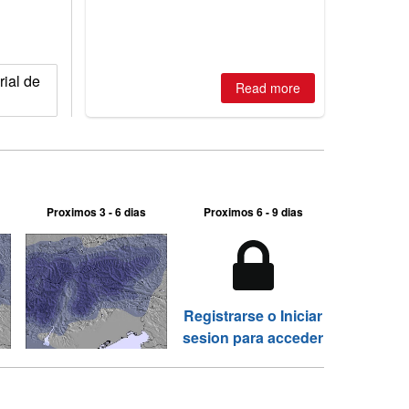
2026, northern hemisphere down to
two outdoor areas still open.
rial de
Read more
Proximos 3 - 6 dias
Proximos 6 - 9 dias
Registrarse o Iniciar
sesion para acceder