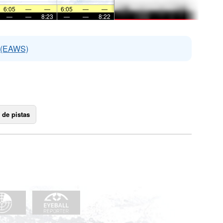
6:05
—
—
6:05
—
—
—
—
8:23
—
—
8:22
s (EAWS)
 de pistas