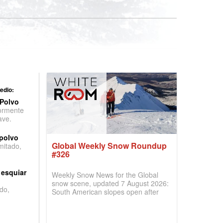
edio:
 Polvo
ormente
ave.
 polvo
Global Weekly Snow Roundup
imitado,
#326
 esquiar
Weekly Snow News for the Global
snow scene, updated 7 August 2026:
do,
South American slopes open after
huge snowfalls, New Zealand posts
best conditions of season so far,
Australian areas open most terrain of