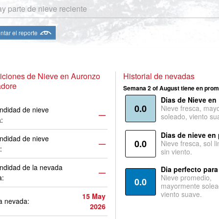
y parte de nieve reciente
ntar el reporte
iciones de Nieve en Auronzo
Historial de nevadas
adore
Semana 2 of August tiene en prom
Dias de Nieve en
0.0
Nieve fresca, may
ndidad de nieve
—
soleado, viento su
a:
Dias de nieve en
ndidad de nieve
0.0
—
Nieve fresca, sol l
:
sin viento.
ndidad de la nevada
Dia perfecto para
—
a:
Nieve promedio,
0.0
mayormente solea
viento suave.
15 May
a nevada:
2026