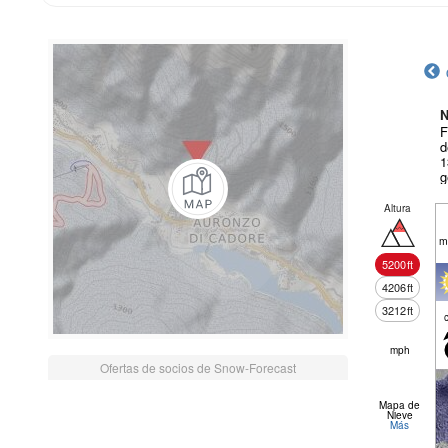
N
F
d
1
g
Altura
m
5200
ft
4206
ft
3212
ft
mph
Ofertas de socios de Snow-Forecast
Mapa de
Nieve
Más