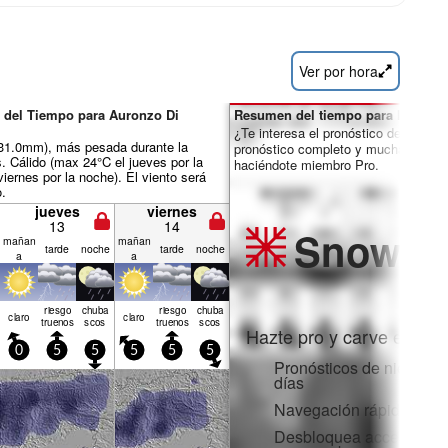
Ver por hora
 del Tiempo para Auronzo Di
Resumen del tiempo para los días 
¿Te interesa el pronóstico de 16 día
ál 31.0mm), más pesada durante la
pronóstico completo y muchas más 
. Cálido (max 24°C el jueves por la
haciéndote miembro Pro.
viernes por la noche). El viento será
o.
jueves
viernes
13
14
Snow
Pr
mañan
mañan
tarde
noche
tarde
noche
a
a
riesgo
chuba
riesgo
chuba
claro
claro
truenos
scos
truenos
scos
Hazte pro y carve en:
0
5
5
5
5
5
Pronósticos de nieve po
días
Navegación rápida sin 
Desbloquea acceso comp