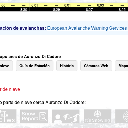
6:00
—
—
6:01
—
—
6:01
—
—
6:03
—
—
—
—
8:30
—
—
8:29
—
—
8:27
—
—
8:25
ación de avalanchas:
European Avalanche Warning Service
opulares de Auronzo Di Cadore
 nieve
Guía de Estación
História
Cámaras Web
Mapa
 de nieve
o parte de nieve cerca Auronzo Di Cadore: