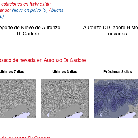
 estaciones en
Italy
están
tando:
Nieve en polvo (0)
/
buena
(0)
eporte de Nieve de Auronzo
Auronzo Di Cadore Histo
Di Cadore
nevadas
stico de nevada en Auronzo Di Cadore
Últimos 7 días
Últimos 3 días
Próximos 3 días