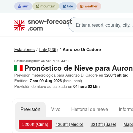
Estaciones
Italy
(235)
Auronzo Di Cadore
Latitud/longitud:
46.56° N
12.44° E
Pronóstico de Nieve
para Auron
Previsión meteorológica para Auronzo Di Cadore en
5200
ft
altitud
Emitido:
7 am 09 Aug 2026
(hora local)
Previsión de nieve actualizada en
04
hora
02
Min
Previsión
Vivo
Historial de nieve
Inform
5200
ft
(Cima)
4206
ft
(Medio)
3212
ft
(Base)
Mapa