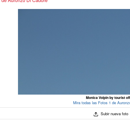
s de Auronzo Di Cadore
Monica Volpin by tourist off
Mira todas las Fotos 1 de Auronz
Subir nueva foto