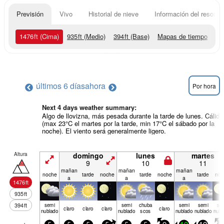
Previsión
Vivo
Historial de nieve
Información del resort
1476
ft
(Cima)
935
ft
(Medio)
394
ft
(Base)
Mapas de tiempo
últimos 6 días
ahora
Por hora
Next 4 days weather summary:
Algo de llovizna, más pesada durante la tarde de lunes. Cálido
(max 23°C el martes por la tarde, min 17°C el sábado por la
noche). El viento será generalmente ligero.
Altura
domingo
lunes
martes
9
10
11
mañan
mañan
mañan
noche
tarde
noche
tarde
noche
tarde
noc
a
a
a
1476
ft
935
ft
394
ft
semi
semi
chuba
semi
semi
se
claro
claro
claro
claro
nublado
nublado
scos
nublado
nublado
nubl