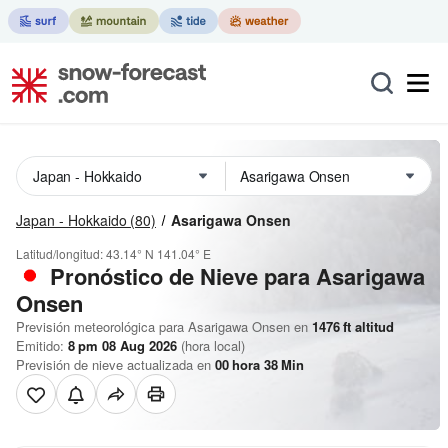
Japan - Hokkaido
(80)
Asarigawa Onsen
Latitud/longitud:
43.14° N
141.04° E
Pronóstico de Nieve
para Asarigawa
Onsen
Previsión meteorológica para Asarigawa Onsen en
1476
ft
altitud
Emitido:
8 pm 08 Aug 2026
(hora local)
Previsión de nieve actualizada en
00
hora
38
Min