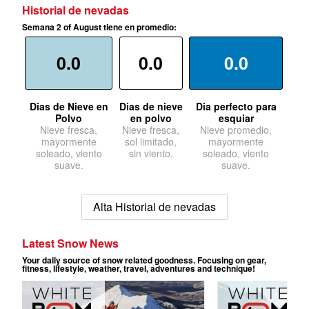
Historial de nevadas
Semana 2 of August tiene en promedio:
0.0
0.0
0.0
Dias de Nieve en
Dias de nieve
Dia perfecto para
Polvo
en polvo
esquiar
Nieve fresca,
Nieve fresca,
Nieve promedio,
mayormente
sol limitado,
mayormente
soleado, viento
sin viento.
soleado, viento
suave.
suave.
Alta Historial de nevadas