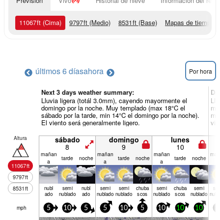
Previsión
Vivo
Historial de nieve
Información del resor
11067
ft
(Cima)
9797
ft
(Medio)
8531
ft
(Base)
Mapas de tiempo
últimos 6 días
ahora
Por hora
Next 3 days weather summary:
Dí
Lluvia ligera (totál 3.0mm), cayendo mayormente el
Llu
domingo por la noche. Muy templado (max 18°C el
mié
sábado por la tarde, min 14°C el domingo por la noche).
mar
El viento será generalmente ligero.
vie
Altura
sábado
domingo
lunes
8
9
10
mañan
mañan
mañan
mañ
tarde
noche
tarde
noche
tarde
noche
a
a
a
a
11067
ft
9797
ft
8531
ft
nubl
semi
nubl
semi
semi
chuba
semi
chuba
semi
se
ado
nublado
ado
nublado
nublado
scos
nublado
scos
nublado
nubl
mph
5
10
5
5
10
5
10
10
10
5