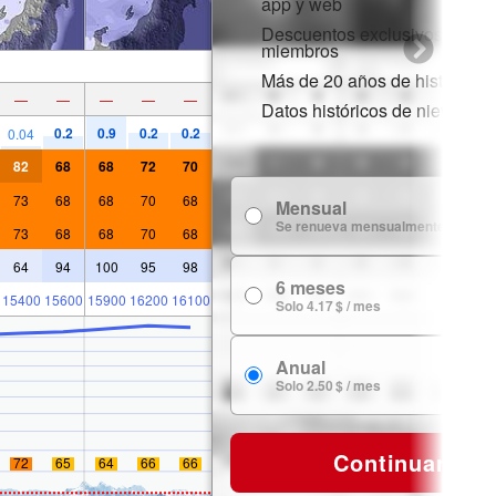
app y web
Descuentos exclusivos para
miembros
Más de 20 años de historial d
—
—
—
—
—
Datos históricos de nieve
0.2
0.9
0.2
0.2
0.04
82
68
68
72
70
73
68
68
70
68
Mensual
7
Se renueva mensualmente
73
68
68
70
68
64
94
100
95
98
6 meses
24
15400
15600
15900
16200
16100
Solo 4.17 $ / mes
Anual
29
Solo 2.50 $ / mes
Continuar
72
65
64
66
66