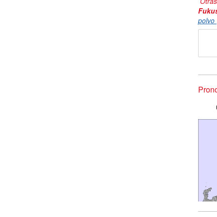
Otras
Fuku
polvo 
Pron