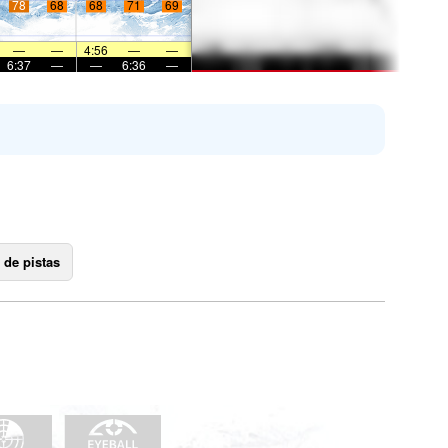
78
68
68
71
69
—
—
4:56
—
—
6:37
—
—
6:36
—
 de pistas