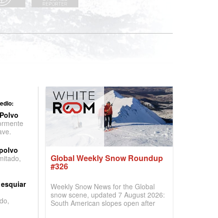
edio:
 Polvo
ormente
ave.
 polvo
Global Weekly Snow Roundup
imitado,
#326
 esquiar
Weekly Snow News for the Global
snow scene, updated 7 August 2026:
do,
South American slopes open after
huge snowfalls, New Zealand posts