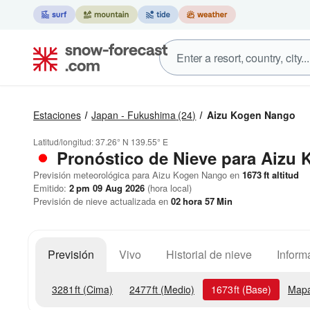
Estaciones
Japan - Fukushima
(24)
Aizu Kogen Nango
Latitud/longitud:
37.26° N
139.55° E
Pronóstico de Nieve
para Aizu 
Previsión meteorológica para Aizu Kogen Nango en
1673
ft
altitud
Emitido:
2 pm 09 Aug 2026
(hora local)
Previsión de nieve actualizada en
02
hora
57
Min
Previsión
Vivo
Historial de nieve
Inform
3281
ft
(Cima)
2477
ft
(Medio)
1673
ft
(Base)
Mapa