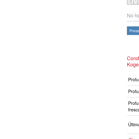
No ha
Prese
Condi
Koge
Profu
Profu
Profu
fresc
Últim