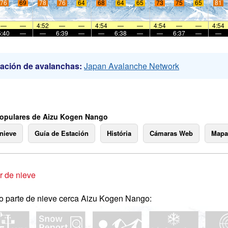
76
69
78
76
64
68
64
65
73
75
65
81
—
—
4:52
—
—
4:54
—
—
4:54
—
—
4:54
6:40
—
—
6:39
—
—
6:38
—
—
6:37
—
—
ación de avalanchas:
Japan Avalanche Network
opulares de Aizu Kogen Nango
 nieve
Guía de Estación
História
Cámaras Web
Mapa
 de nieve
o parte de nieve cerca Aizu Kogen Nango: