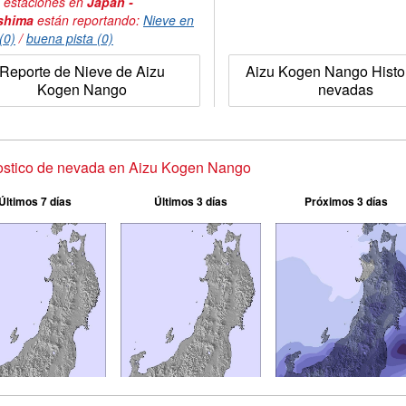
 estaciones en
Japan -
shima
están reportando:
Nieve en
(0)
/
buena pista (0)
Reporte de Nieve de Aizu
Aizu Kogen Nango Histor
Kogen Nango
nevadas
ostico de nevada en Aizu Kogen Nango
Últimos 7 días
Últimos 3 días
Próximos 3 días