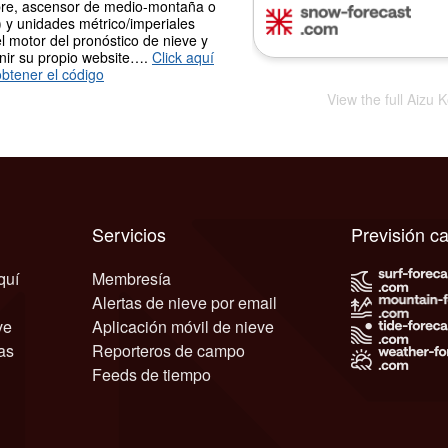
re, ascensor de medio-montaña o
 y unidades métrico/imperiales
l motor del pronóstico de nieve y
nir su propio website….
Click aquí
btener el código
View the full Aizu
Servicios
Previsión c
quí
Membresía
Alertas de nieve por email
ve
Aplicación móvil de nieve
as
Reporteros de campo
Feeds de tiempo