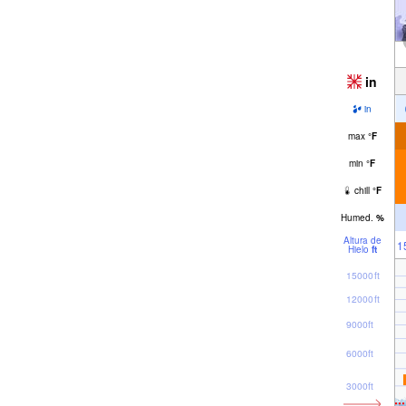
in
in
max
°
F
min
°
F
chill
°
F
Humed.
%
Altura de
1
Hielo
ft
15000ft
12000ft
9000ft
6000ft
3000ft