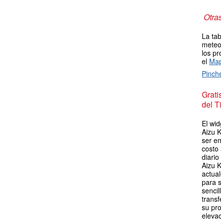
Otra
La tab
meteor
los pr
el
Map
Pinch
Grat
del T
El wid
Aizu 
ser em
costo
diario
Aizu 
actua
para s
sencil
transf
su pro
elevac