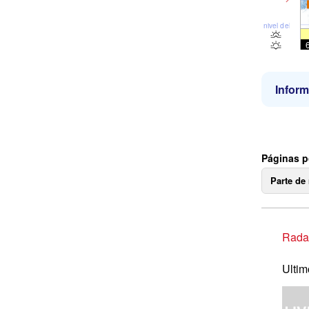
nivel del mar
Inform
Páginas p
Parte de
Radar
Ultim