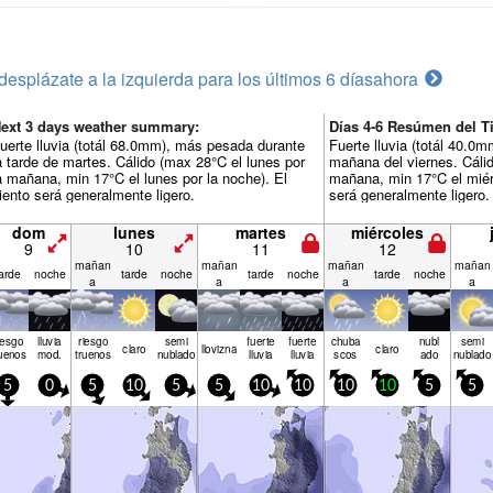
desplázate a la izquierda para los últimos 6 días
ahora
ext 3 days weather summary:
Días 4-6 Resúmen del 
uerte lluvia (totál 68.0mm), más pesada durante
Fuerte lluvia (totál 40.0
a tarde de martes. Cálido (max 28°C el lunes por
mañana del viernes. Cálid
a mañana, min 17°C el lunes por la noche). El
mañana, min 17°C el miérc
iento será generalmente ligero.
será generalmente ligero.
dom
lunes
martes
miércoles
9
10
11
12
mañan
mañan
mañan
mañan
arde
noche
tarde
noche
tarde
noche
tarde
noche
a
a
a
a
iesgo
lluvia
riesgo
semi
fuerte
fuerte
chuba
nubl
semi
claro
llov­izna
claro
uenos
mod.
truenos
nublado
lluvia
lluvia
scos
ado
nublado
5
0
5
10
5
5
10
10
10
10
5
5