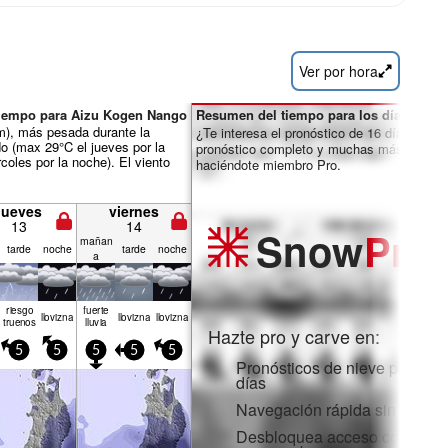
Ver por hora
Tiempo para Aizu Kogen Nango
Resumen del tiempo para los días 7-16:
mm), más pesada durante la
¿Te interesa el pronóstico de 16 días? Des
o (max 29°C el jueves por la
pronóstico completo y muchas más funcio
oles por la noche). El viento
haciéndote miembro Pro.
jueves
viernes
13
14
Snow
Pro
mañan
tarde
noche
tarde
noche
a
riesgo
fuerte
llov­izna
llov­izna
llov­izna
truenos
lluvia
Hazte pro y carve en:
5
5
5
5
5
Pronósticos de nieve por hora
días
Navegación rápida sin anunc
Desbloquea acceso completo 