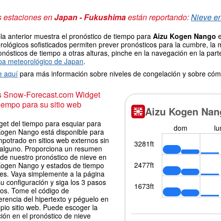
s estaciones en
Japan - Fukushima
están reportando:
Nieve en
la anterior muestra el pronóstico de tiempo para
Aizu Kogen Nango
e
ológicos sofisticados permiten prever pronósticos para la cumbre, la 
onósticos de tiempo a otras alturas, pinche en la navegación en la parte
a meteorológico de Japan
.
e aquí
para más información sobre niveles de congelación y sobre cóm
is Snow-Forecast.com Widget
iempo para su sitio web
get del tiempo para esquiar para
Kogen Nango está disponible para
potrado en sitios web externos sin
 alguno. Proporciona un resumen
 de nuestro pronóstico de nieve en
Kogen Nango y estados de tiempo
les. Vaya simplemente a la página
u configuración y siga los 3 pasos
los. Tome el código de
erencia del hipertexto y péguelo en
pio sitio web. Puede escoger la
ión en el pronóstico de nieve