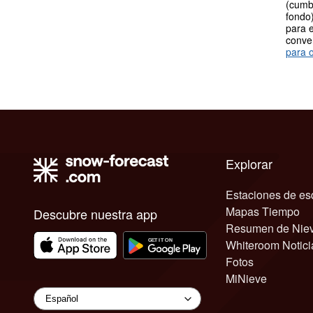
(cumb
fondo)
para e
conve
para o
Explorar
Estaciones de es
Mapas Tiempo
Descubre nuestra app
Resumen de Nie
Whiteroom Notici
Fotos
MiNieve