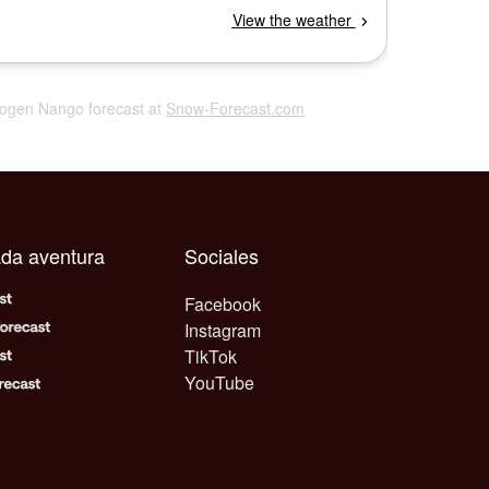
 Kogen Nango forecast at
Snow-Forecast.com
ada aventura
Sociales
Facebook
Instagram
TikTok
YouTube