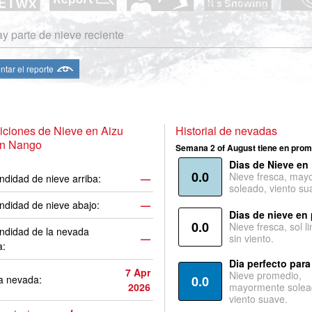
y parte de nieve reciente
ntar el reporte
ciones de Nieve en Aizu
Historial de nevadas
n Nango
Semana 2 of August tiene en prom
Dias de Nieve en
0.0
Nieve fresca, may
ndidad de nieve arriba:
—
soleado, viento su
ndidad de nieve abajo:
—
Dias de nieve en
0.0
Nieve fresca, sol l
ndidad de la nevada
—
sin viento.
a:
Dia perfecto para
7 Apr
Nieve promedio,
a nevada:
0.0
2026
mayormente solea
viento suave.