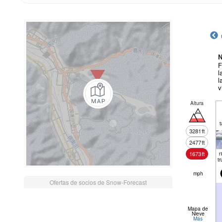
N
F
l
l
v
Altura
t
3281
ft
2477
ft
1673
ft
r
tr
mph
Ofertas de socios de Snow-Forecast
Mapa de
Nieve
Más