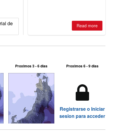
best conditions of season so far,
Australian areas open most terrain of
2026, northern hemisphere down to
two outdoor areas still open.
ial de
Read more
Proximos 3 - 6 dias
Proximos 6 - 9 dias
Registrarse o Iniciar
sesion para acceder