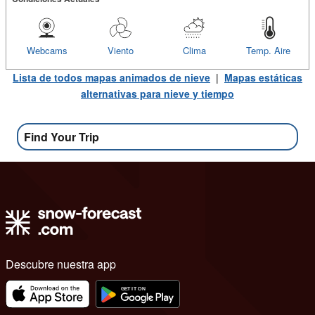
Webcams
Viento
Clima
Temp. Aire
Lista de todos mapas animados de nieve
|
Mapas estáticas
alternativas para nieve y tiempo
Find Your Trip
Descubre nuestra app