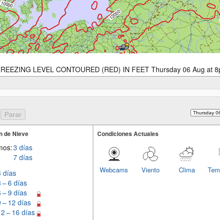
REEZING LEVEL CONTOURED (RED) IN FEET Thursday 06 Aug at 
n de Nieve
Condiciones Actuales
mos:
3 días
7 días
Webcams
Viento
Clima
Tem
3 días
3 – 6 días
6 – 9 días
9 – 12 días
12 – 16 días