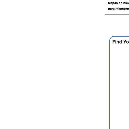
Mapas de niev
para miembro
Find Yo