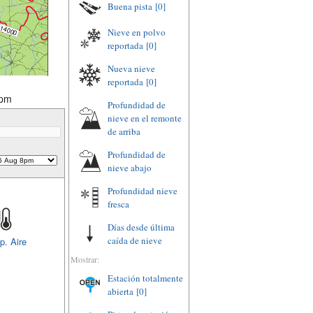
Buena pista
[0]
Nieve en polvo
reportada
[0]
Nueva nieve
reportada
[0]
8pm
Profundidad de
nieve en el remonte
de arriba
Profundidad de
nieve abajo
Profundidad nieve
fresca
Días desde última
caída de nieve
p. Aire
Mostrar:
Estación totalmente
abierta
[0]