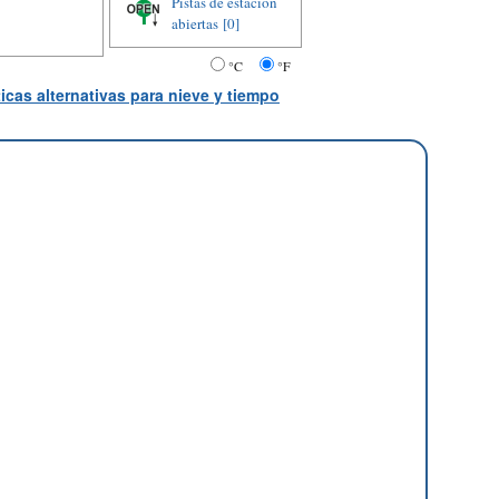
Pistas de estación
abiertas
[0]
°C
°F
icas alternativas para nieve y tiempo