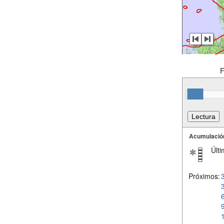
F
Acumulació
Últi
Próximos: