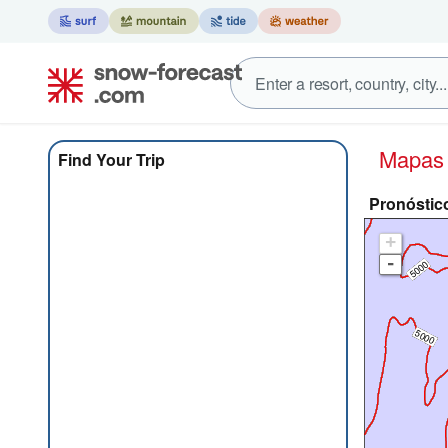
Mapa
Find Your Trip
Pronóstic
+
-