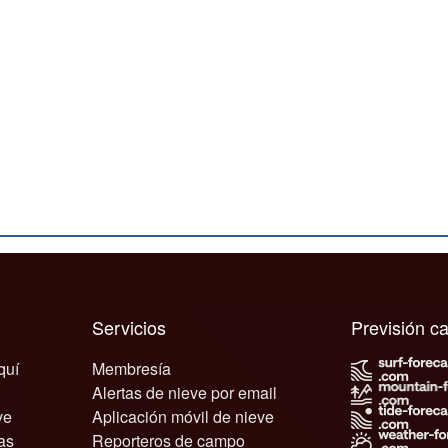
Servicios
Previsión 
quí
Membresía
Alertas de nieve por email
ve
Aplicación móvil de nieve
as
Reporteros de campo