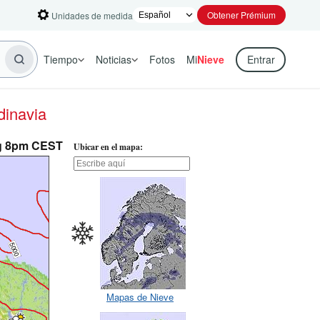
Obtener Prémium
Unidades de medida
Tiempo
Noticias
Fotos
Mi
Nieve
Entrar
dinavia
ug 8pm CEST
Ubicar en el mapa:
Mapas de Nieve