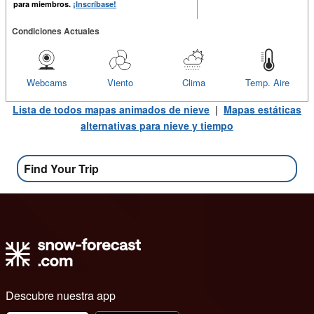
para miembros.
¡Inscríbase!
Condiciones Actuales
Webcams
Viento
Clima
Temp. Aire
Lista de todos mapas animados de nieve
|
Mapas estáticas
alternativas para nieve y tiempo
Find Your Trip
Descubre nuestra app