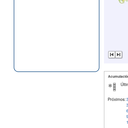
Acumulació
Últi
Próximos: