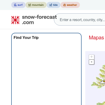
Mapa
Find Your Trip
+
-