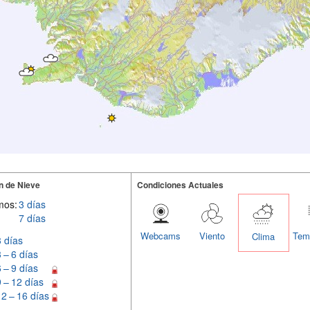
n de Nieve
Condiciones Actuales
mos:
3 días
7 días
Webcams
Viento
Tem
Clima
3 días
3 – 6 días
6 – 9 días
9 – 12 días
12 – 16 días