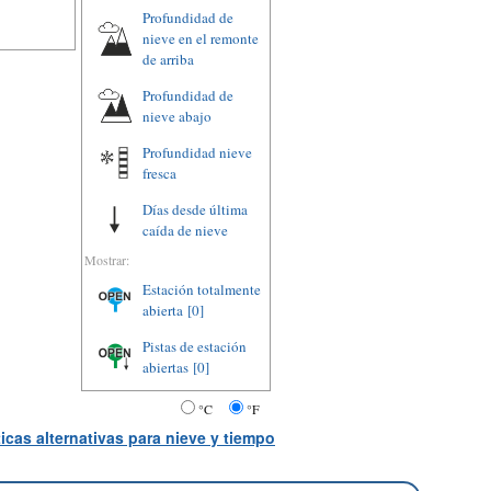
Profundidad de
nieve en el remonte
de arriba
Profundidad de
nieve abajo
Profundidad nieve
fresca
Días desde última
caída de nieve
Mostrar:
Estación totalmente
abierta
[0]
Pistas de estación
abiertas
[0]
°C
°F
icas alternativas para nieve y tiempo