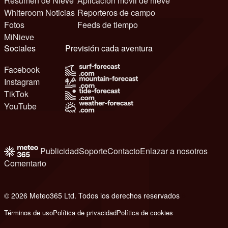
Resumen de Nieve
Aplicación móvil de nieve
Whiteroom Noticias
Reporteros de campo
Fotos
Feeds de tiempo
MiNieve
Sociales
Previsión cada aventura
Facebook
Instagram
TikTok
YouTube
Publicidad
Soporte
Contacto
Enlazar a nosotros
Comentario
© 2026 Meteo365 Ltd. Todos los derechos reservados
6
Términos de uso
Política de privacidad
Política de cookies