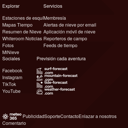
Explorar
Servicios
Estaciones de esquí
Membresía
Mapas Tiempo
Alertas de nieve por email
Resumen de Nieve
Aplicación móvil de nieve
Whiteroom Noticias
Reporteros de campo
Fotos
Feeds de tiempo
MiNieve
Sociales
Previsión cada aventura
Facebook
Instagram
TikTok
YouTube
Publicidad
Soporte
Contacto
Enlazar a nosotros
Comentario