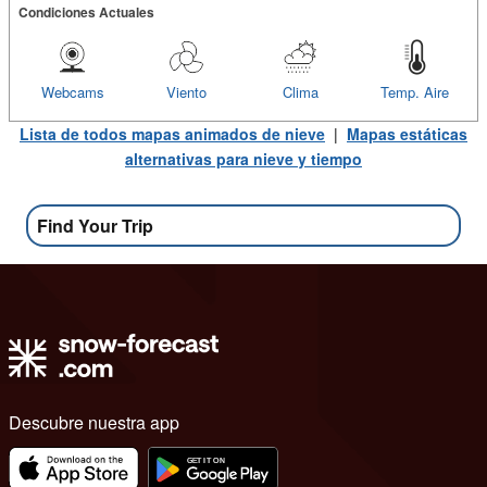
Condiciones Actuales
Webcams
Viento
Clima
Temp. Aire
Lista de todos mapas animados de nieve
|
Mapas estáticas
alternativas para nieve y tiempo
Find Your Trip
Descubre nuestra app