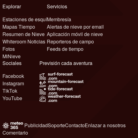
Explorar
Servicios
Estaciones de esquí
Membresía
Mapas Tiempo
Alertas de nieve por email
Resumen de Nieve
Aplicación móvil de nieve
Whiteroom Noticias
Reporteros de campo
Fotos
Feeds de tiempo
MiNieve
Sociales
Previsión cada aventura
Facebook
Instagram
TikTok
YouTube
Publicidad
Soporte
Contacto
Enlazar a nosotros
Comentario