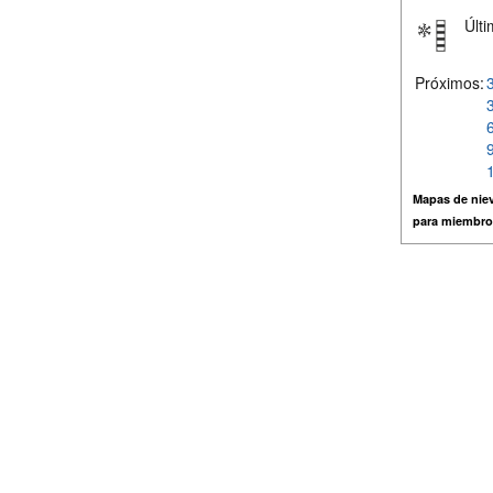
Últi
Próximos:
Mapas de niev
para miembro