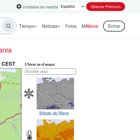
Obtener Prémium
Unidades de medida
Tiempo
Noticias
Fotos
Mi
Nieve
Entrar
ania
m CEST
Ubicar en el mapa:
Mapas de Nieve