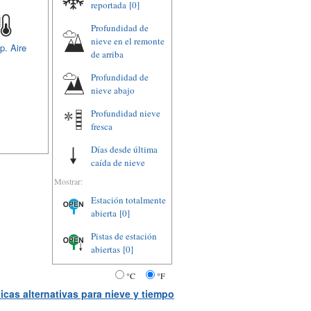
reportada
[0]
Profundidad de
nieve en el remonte
p. Aire
de arriba
Profundidad de
nieve abajo
Profundidad nieve
fresca
Días desde última
caída de nieve
Mostrar:
Estación totalmente
abierta
[0]
Pistas de estación
abiertas
[0]
°C
°F
icas alternativas para nieve y tiempo