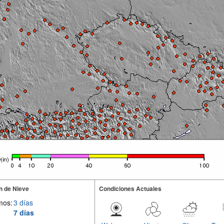
n de Nieve
Condiciones Actuales
mos:
3 días
7 días