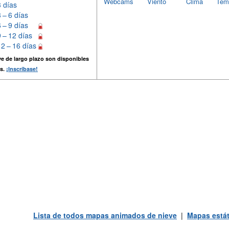
Webcams
Viento
Clima
Tem
3 días
3 – 6 días
6 – 9 días
9 – 12 días
12 – 16 días
e de largo plazo son disponibles
s.
¡Inscríbase!
Lista de todos mapas animados de nieve
|
Mapas estát