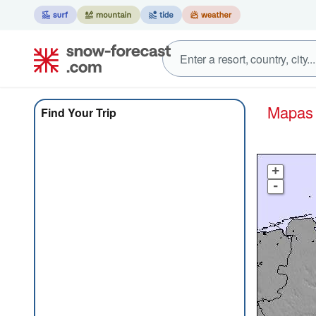
Mapa
Find Your Trip
+
-