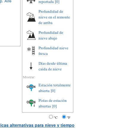
p. Aire
reportada
[0]
Profundidad de
nieve en el remonte
de arriba
Profundidad de
nieve abajo
Profundidad nieve
fresca
Días desde última
caída de nieve
Mostrar:
Estación totalmente
abierta
[0]
Pistas de estación
abiertas
[0]
°C
°F
icas alternativas para nieve y tiempo