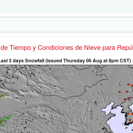
s de Tiempo y Condiciones de Nieve
para Repú
Last 3 days Snowfall (issued Thursday 06 Aug at 8pm CST)