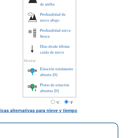
de arriba
Profundidad de
nieve abajo
Profundidad nieve
fresca
Días desde última
caída de nieve
Mostrar:
Estación totalmente
abierta
[0]
Pistas de estación
abiertas
[0]
°C
°F
icas alternativas para nieve y tiempo