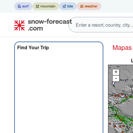
Mapa
Find Your Trip
+
-