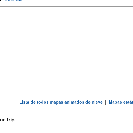
s.
¡Inscríbase!
Lista de todos mapas animados de nieve
|
Mapas estát
ur Trip