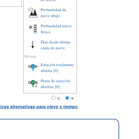
Profundidad de
nieve abajo
Profundidad nieve
fresca
Días desde última
caída de nieve
Mostrar:
Estación totalmente
abierta
[0]
Pistas de estación
abiertas
[0]
°C
°F
icas alternativas para nieve y tiempo