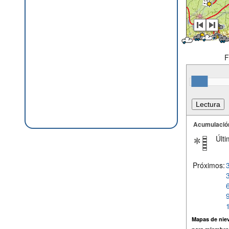
F
Acumulació
Últi
Próximos:
Mapas de niev