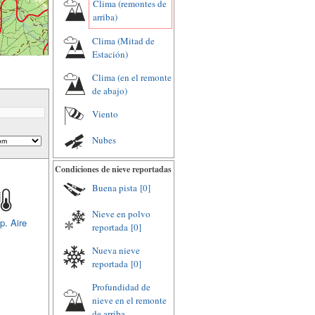
Clima (remontes de
arriba)
Clima (Mitad de
Estación)
Clima (en el remonte
de abajo)
Viento
Nubes
Condiciones de nieve reportadas
Buena pista
[0]
Nieve en polvo
p. Aire
reportada
[0]
Nueva nieve
reportada
[0]
Profundidad de
nieve en el remonte
de arriba