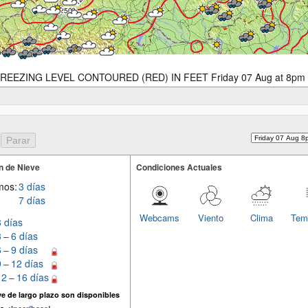
REEZING LEVEL CONTOURED (RED) IN FEET Friday 07 Aug at 8pm
n de Nieve
Condiciones Actuales
mos:
3 días
7 días
Webcams
Viento
Clima
Tem
3 días
3 – 6 días
6 – 9 días
9 – 12 días
12 – 16 días
e de largo plazo son disponibles