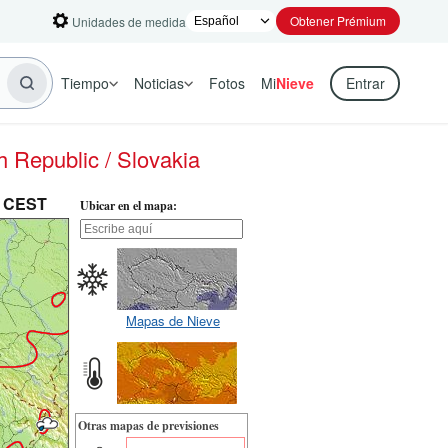
Obtener Prémium
Unidades de medida
Tiempo
Noticias
Fotos
Mi
Nieve
Entrar
 Republic / Slovakia
m CEST
Ubicar en el mapa:
Mapas de Nieve
Otras mapas de previsiones