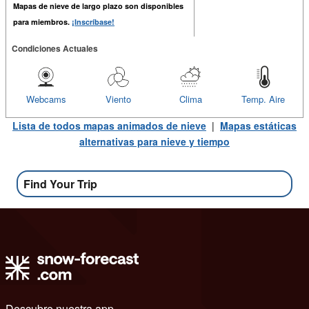
Mapas de nieve de largo plazo son disponibles
para miembros.
¡Inscríbase!
Condiciones Actuales
Webcams
Viento
Clima
Temp. Aire
Lista de todos mapas animados de nieve
|
Mapas estáticas
alternativas para nieve y tiempo
Find Your Trip
Descubre nuestra app