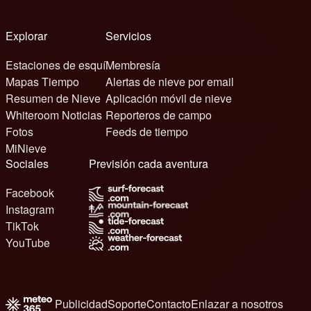
Explorar
Servicios
Estaciones de esquí
Membresía
Mapas Tiempo
Alertas de nieve por email
Resumen de Nieve
Aplicación móvil de nieve
Whiteroom Noticias
Reporteros de campo
Fotos
Feeds de tiempo
MiNieve
Sociales
Previsión cada aventura
Facebook
Instagram
TikTok
YouTube
Publicidad
Soporte
Contacto
Enlazar a nosotros