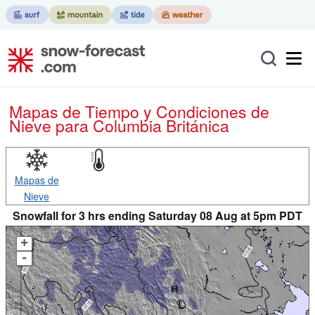
Mapas de Tiempo y Condiciones de
Nieve
para Columbia Británica
Mapas de
Nieve
Snowfall for 3 hrs ending Saturday 08 Aug at 5pm PDT
+
-