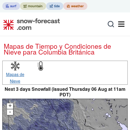
Mapas de Tiempo y Condiciones de
Nieve
para Columbia Británica
Mapas de
Nieve
Next 3 days Snowfall (issued Thursday 06 Aug at 11am
PDT)
+
-