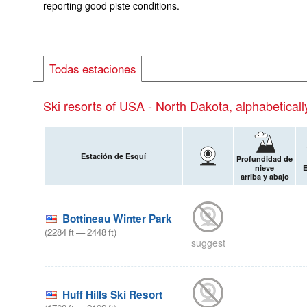
reporting good piste conditions.
Todas estaciones
Ski resorts of USA - North Dakota, alphabeticall
Estación de Esquí
Profundidad de
nieve
E
arriba y abajo
Bottineau Winter Park
(
2284
ft
—
2448
ft
)
suggest
Huff Hills Ski Resort