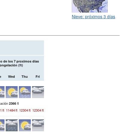
Nieve: próximos 3 días
o de los 7 proximos días
Congelación (
ft
)
e
Wed
Thu
Fri
tación
ft
2366
1
ft
11484
ft
12304
ft
12304
ft