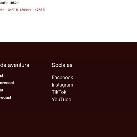
tación
ft
1982
4
ft
13452
ft
13944
ft
14765
ft
cada aventura
Sociales
Facebook
Instagram
TikTok
YouTube