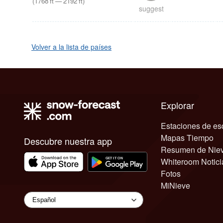
(
1768
ft
—
2192
ft
)
suggest
Volver a la lista de países
Explorar
Estaciones de es
Mapas Tiempo
Descubre nuestra app
Resumen de Nie
Whiteroom Notici
Fotos
MiNieve