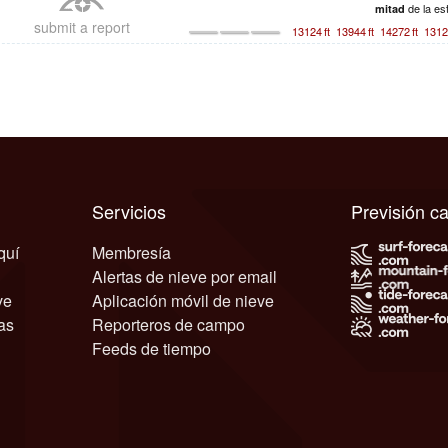
de la es
mitad
submit a report
13124
ft
13944
ft
14272
ft
1312
Servicios
Previsión 
quí
Membresía
Alertas de nieve por email
ve
Aplicación móvil de nieve
as
Reporteros de campo
Feeds de tiempo