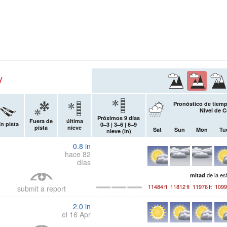
y
Pronóstico de tiemp
Nivel de 
Próximos 9 días
Fuera de
última
n pista
0–3 | 3–6 | 6–9
pista
nieve
Sat
Sun
Mon
Tu
nieve (
in
)
0.8
in
hace 82
días
de la es
mitad
11484
ft
11812
ft
11976
ft
1099
submit a report
2.0
in
el 16 Apr