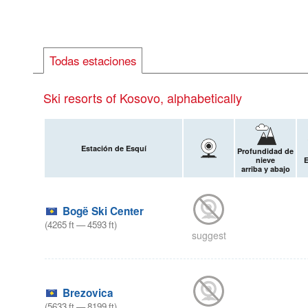
Todas estaciones
Ski resorts of Kosovo, alphabetically
Estación de Esquí
Profundidad de
nieve
E
arriba y abajo
Bogë Ski Center
(
4265
ft
—
4593
ft
)
suggest
Brezovica
(
5633
ft
—
8199
ft
)