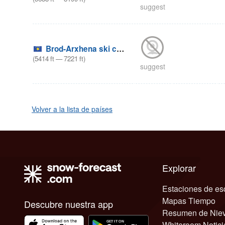
suggest
Brod-Arxhena ski center
(
5414
ft
—
7221
ft
)
suggest
Volver a la lista de países
Explorar
Estaciones de es
Mapas Tiempo
Descubre nuestra app
Resumen de Nie
Whiteroom Notici