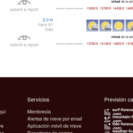
de la es
mitad
13452
ft
13780
ft
14436
ft
1460
submit a report
2.0
in
hace 81
días
de la es
mitad
13780
ft
14108
ft
14600
ft
1476
submit a report
Servicios
Previsión 
quí
Membresía
Alertas de nieve por email
ve
Aplicación móvil de nieve
as
Reporteros de campo