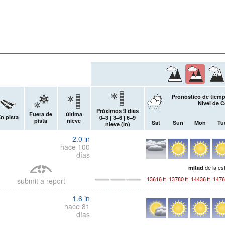
Pronóstico de tiemp
Nivel de 
Próximos 9 días
Fuera de
última
n pista
0–3 | 3–6 | 6–9
pista
nieve
Sat
Sun
Mon
Tu
nieve (
in
)
2.0
in
hace 100
días
de la es
mitad
13616
ft
13780
ft
14436
ft
1476
submit a report
1.6
in
hace 81
días