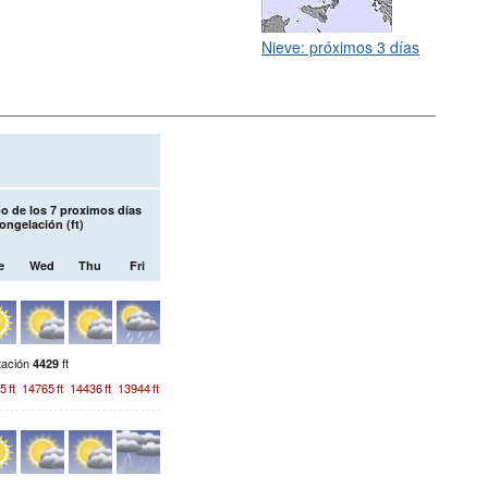
Nieve: próximos 3 días
o de los 7 proximos días
Congelación (
ft
)
e
Wed
Thu
Fri
tación
ft
4429
5
ft
14765
ft
14436
ft
13944
ft