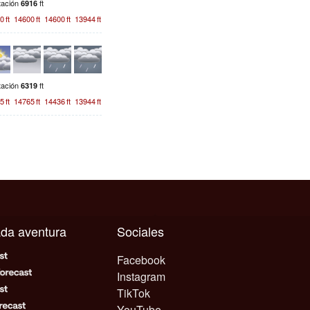
tación
ft
6916
0
ft
14600
ft
14600
ft
13944
ft
tación
ft
6319
5
ft
14765
ft
14436
ft
13944
ft
cada aventura
Sociales
Facebook
Instagram
TikTok
YouTube