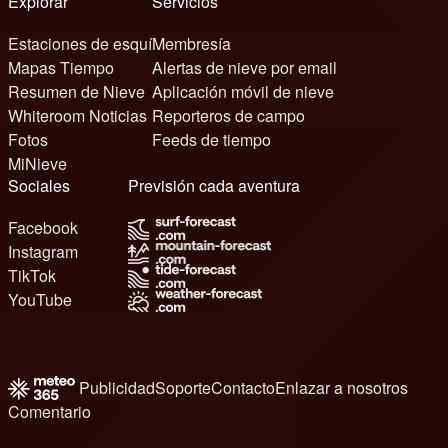
Explorar
Servicios
Estaciones de esquí
Membresía
Mapas Tiempo
Alertas de nieve por email
Resumen de Nieve
Aplicación móvil de nieve
Whiteroom Noticias
Reporteros de campo
Fotos
Feeds de tiempo
MiNieve
Sociales
Previsión cada aventura
Facebook
Instagram
TikTok
YouTube
Publicidad
Soporte
Contacto
Enlazar a nosotros
Comentario