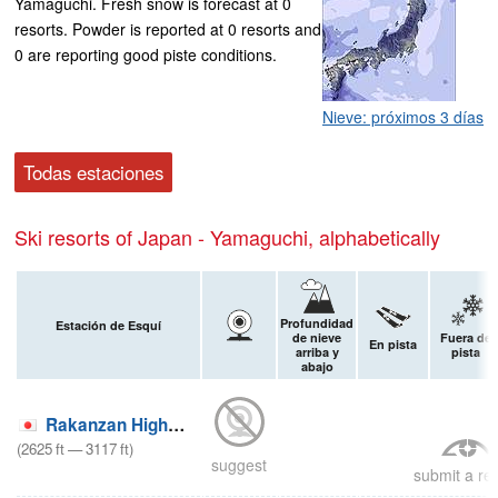
Yamaguchi. Fresh snow is forecast at 0
resorts. Powder is reported at 0 resorts and
0 are reporting good piste conditions.
Nieve: próximos 3 días
Todas estaciones
Ski resorts of Japan - Yamaguchi, alphabetically
Profundidad
Estación de Esquí
de nieve
Fuera de
En pista
arriba y
pista
abajo
Rakanzan Highland
(
2625
ft
—
3117
ft
)
suggest
submit a re