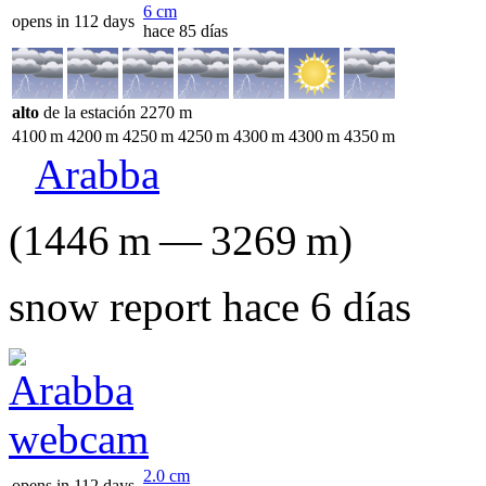
6
cm
opens in 112 days
hace 85 días
alto
de la estación
2270
m
4100
m
4200
m
4250
m
4250
m
4300
m
4300
m
4350
m
Arabba
(
1446
m
—
3269
m
)
snow report hace 6 días
2.0
cm
opens in 112 days