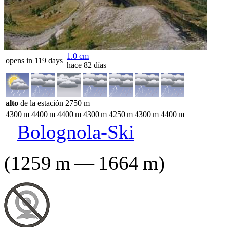
1.0
cm
opens in 119 days
hace 82 días
alto
de la estación
2750
m
4300
m
4400
m
4400
m
4300
m
4250
m
4300
m
4400
m
Bolognola-Ski
(
1259
m
—
1664
m
)