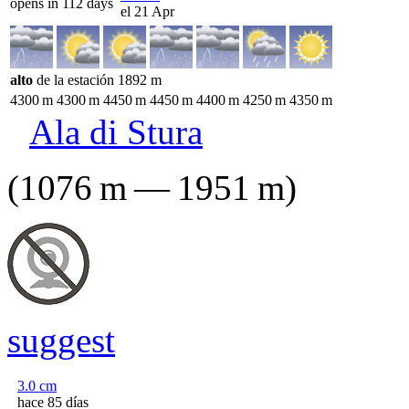
opens in 112 days
el 21 Apr
alto
de la estación
1892
m
4300
m
4300
m
4450
m
4450
m
4400
m
4250
m
4350
m
Ala di Stura
(
1076
m
—
1951
m
)
suggest
3.0
cm
hace 85 días