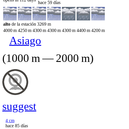
hace 59 días
alto
de la estación
3269
m
4000
m
4250
m
4300
m
4300
m
4300
m
4400
m
4200
m
Asiago
(
1000
m
—
2000
m
)
suggest
4
cm
hace 85 días