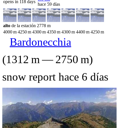
opens in 118 days
hace 59 días
alto
de la estación
2778
m
4000
m
4250
m
4300
m
4350
m
4300
m
4400
m
4250
m
Bardonecchia
(
1312
m
—
2750
m
)
snow report hace 6 días