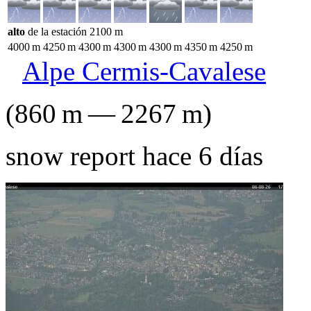
alto
de la estación
2100
m
4000
m
4250
m
4300
m
4300
m
4300
m
4350
m
4250
m
Alpe Cermis-Cavalese
(
860
m
—
2267
m
)
snow report hace 6 días