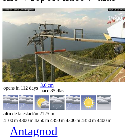
3.0
cm
opens in 112 days
hace 85 días
alto
de la estación
2125
m
4100
m
4300
m
4250
m
4350
m
4300
m
4350
m
4400
m
Antagnod