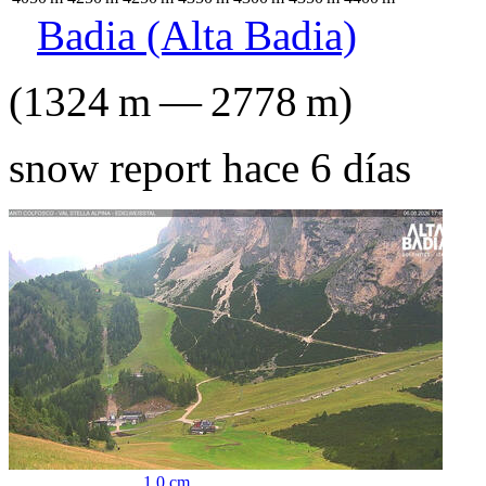
Badia (Alta Badia)
(
1324
m
—
2778
m
)
snow report hace 6 días
1.0
cm