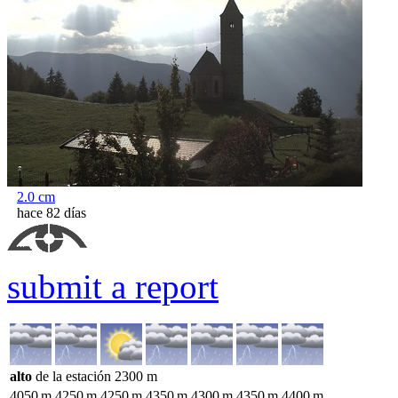
2.0
cm
hace 82 días
submit a report
alto
de la estación
2300
m
4050
m
4250
m
4250
m
4350
m
4300
m
4350
m
4400
m