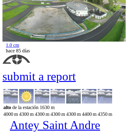
1.0
cm
hace 85 días
submit a report
alto
de la estación
1630
m
4000
m
4300
m
4300
m
4300
m
4300
m
4400
m
4350
m
Antey Saint Andre