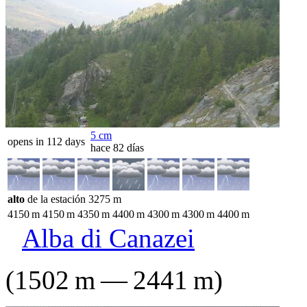
5
cm
opens in 112 days
hace 82 días
alto
de la estación
3275
m
4150
m
4150
m
4350
m
4400
m
4300
m
4300
m
4400
m
Alba di Canazei
(
1502
m
—
2441
m
)