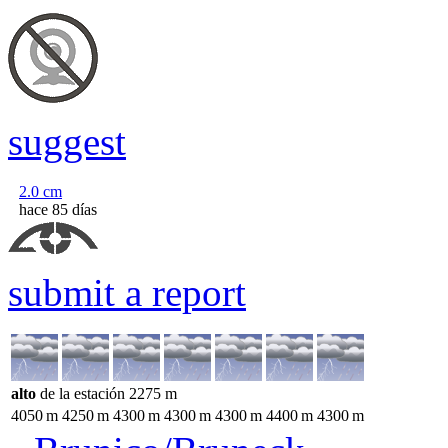
suggest
2.0
cm
hace 85 días
submit a report
alto
de la estación
2275
m
4050
m
4250
m
4300
m
4300
m
4300
m
4400
m
4300
m