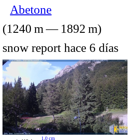
Abetone
(
1240
m
—
1892
m
)
snow report hace 6 días
1.0
cm