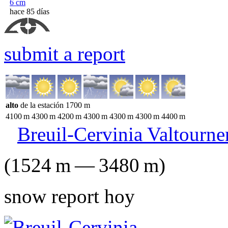
6
cm
hace 85 días
submit a report
alto
de la estación
1700
m
4100
m
4300
m
4200
m
4300
m
4300
m
4300
m
4400
m
Breuil-Cervinia Valtourn
(
1524
m
—
3480
m
)
snow report hoy