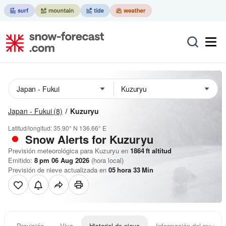
Japan - Fukui
(8)
Kuzuryu
Latitud/longitud:
35.90° N
136.66° E
Snow Alerts for Kuzuryu
Previsión meteorológica para Kuzuryu en
1864
ft
altitud
Emitido:
8 pm 06 Aug 2026
(hora local)
Previsión de nieve actualizada en
05
hora
33
Min
Previsión
Vivo
Historial de nieve
Información del resort