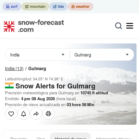
India
(13)
Gulmarg
Latitud/longitud:
34.05° N
74.38° E
Snow Alerts for Gulmarg
Previsión meteorológica para Gulmarg en
10745
ft
altitud
Emitido:
4 pm 08 Aug 2026
(hora local)
Previsión de nieve actualizada en
03
hora
58
Min
Previsión
Vivo
Historial de nieve
Información del resort