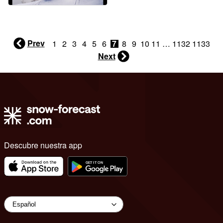
Prev
1
2
3
4
5
6
7
8
9
10
11
…
1132
1133
Next
Descubre nuestra app