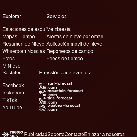
Explorar
Servicios
Estaciones de esquí
Membresía
Mapas Tiempo
Alertas de nieve por email
Resumen de Nieve
Aplicación móvil de nieve
Whiteroom Noticias
Reporteros de campo
Fotos
Feeds de tiempo
MiNieve
Sociales
Previsión cada aventura
Facebook
Instagram
TikTok
YouTube
Publicidad
Soporte
Contacto
Enlazar a nosotros