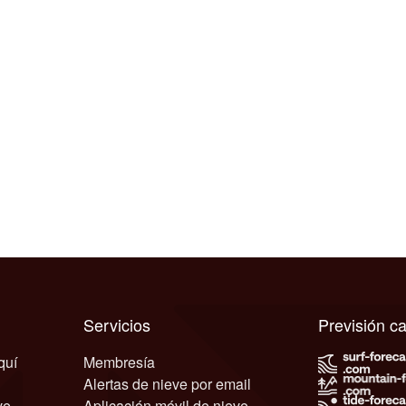
Servicios
Previsión 
quí
Membresía
Alertas de nieve por email
ve
Aplicación móvil de nieve