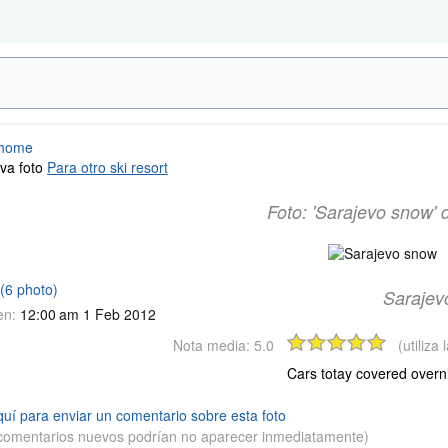
 home
va foto
Para otro ski resort
Foto: 'Sarajevo snow'
(6 photo)
Saraje
en:
12:00 am 1 Feb 2012
Nota media:
5.0
(utiliza
Cars totay covered overni
quí para enviar un comentario sobre esta foto
 comentarios nuevos podrían no aparecer inmediatamente)