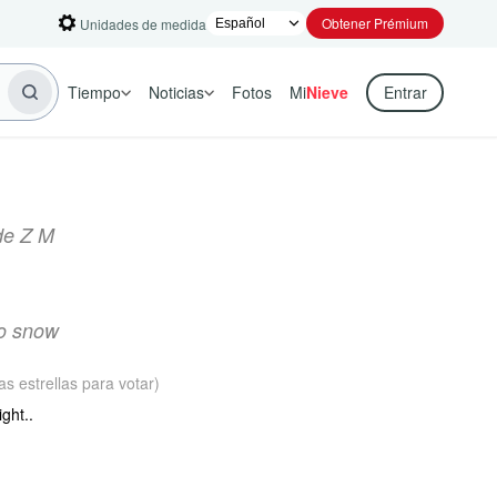
Obtener Prémium
Unidades de medida
Tiempo
Noticias
Fotos
Mi
Nieve
Entrar
 de Z M
vo snow
 las estrellas para votar)
ght..