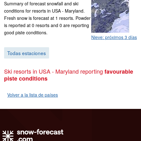
Summary of forecast snowfall and ski
conditions for resorts in USA - Maryland.
Fresh snow is forecast at 1 resorts. Powder
is reported at 0 resorts and 0 are reporting
good piste conditions.
Nieve: próximos 3 días
Todas estaciones
Ski resorts in USA - Maryland reporting
favourable
piste conditions
Volver a la lista de países