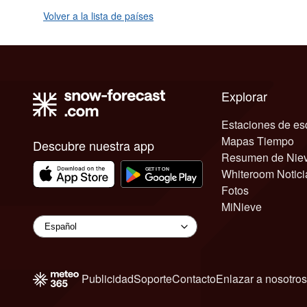
Volver a la lista de países
Explorar
Estaciones de es
Mapas Tiempo
Descubre nuestra app
Resumen de Nie
Whiteroom Notici
Fotos
MiNieve
Publicidad
Soporte
Contacto
Enlazar a nosotros