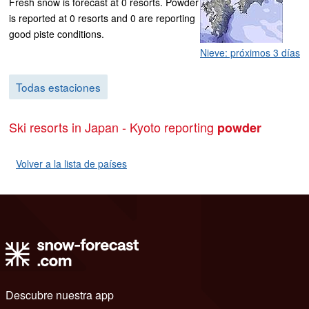
Fresh snow is forecast at 0 resorts. Powder
is reported at 0 resorts and 0 are reporting
good piste conditions.
Nieve: próximos 3 días
Todas estaciones
Ski resorts in Japan - Kyoto reporting
powder
Volver a la lista de países
Descubre nuestra app